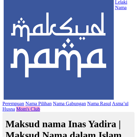
Lelaki
Nama
Perempuan
Nama Pilihan
Nama Gabungan
Nama Rasul
Asma’ul
Husna
Mom's Club
Maksud nama Inas Yadira |
Maksud Nama dalam Islam