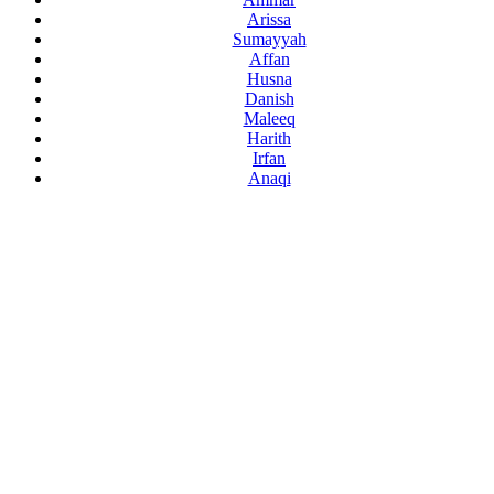
Arissa
Sumayyah
Affan
Husna
Danish
Maleeq
Harith
Irfan
Anaqi