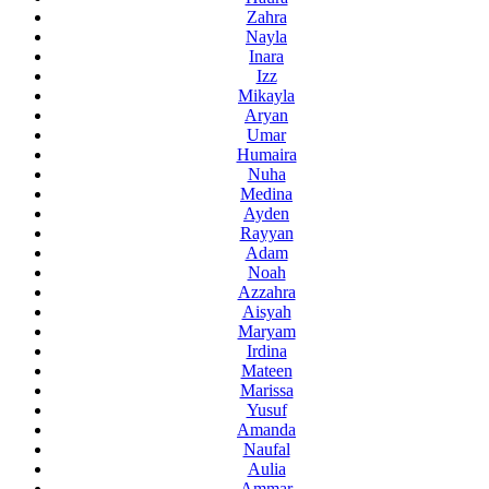
Zahra
Nayla
Inara
Izz
Mikayla
Aryan
Umar
Humaira
Nuha
Medina
Ayden
Rayyan
Adam
Noah
Azzahra
Aisyah
Maryam
Irdina
Mateen
Marissa
Yusuf
Amanda
Naufal
Aulia
Ammar