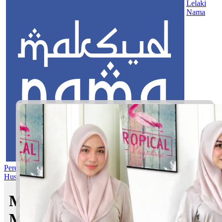
Lelaki
Nama
Perempuan
Nama Pilihan
Nama Gabungan
Nama Rasul
Asma’ul
Husna
Mom's Club
Maksud nama Hanun |
Maksud Nama dalam Islam