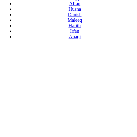
Affan
Husna
Danish
Maleeq
Harith
Irfan
Anaqi