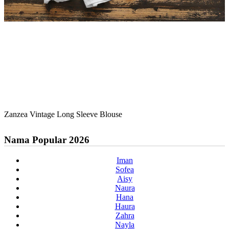
Zanzea Vintage Long Sleeve Blouse
Nama Popular 2026
Iman
Sofea
Aisy
Naura
Hana
Haura
Zahra
Nayla