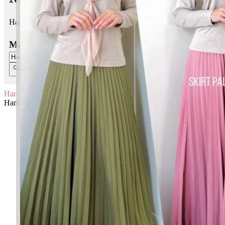
Hanun bermaksud Kesayangan
Masukkan Nama:
Hanun
Hanun: Kesayangan
✚ Baju Baby Custom Nama 'Hanun'