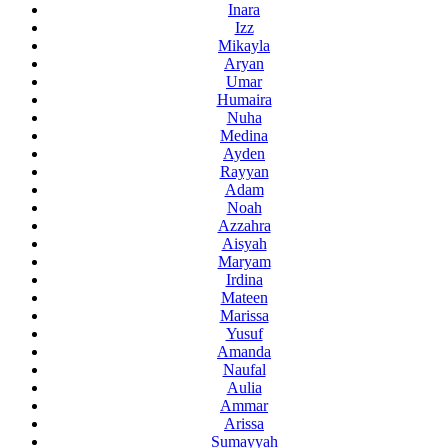
Inara
Izz
Mikayla
Aryan
Umar
Humaira
Nuha
Medina
Ayden
Rayyan
Adam
Noah
Azzahra
Aisyah
Maryam
Irdina
Mateen
Marissa
Yusuf
Amanda
Naufal
Aulia
Ammar
Arissa
Sumayyah