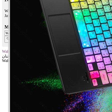
Wahnan bermaksud Mudah, senang, kelembutan
Jawi:
وحنان
Masukkan Nama:
Wahnan
وحنان
Wahnan: Mudah, senang, kelembutan
✚ Baju Baby Custom Nama 'Wahnan'