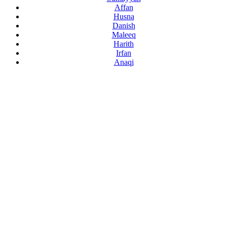
Affan
Husna
Danish
Maleeq
Harith
Irfan
Anaqi