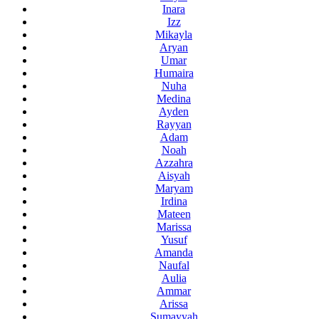
Inara
Izz
Mikayla
Aryan
Umar
Humaira
Nuha
Medina
Ayden
Rayyan
Adam
Noah
Azzahra
Aisyah
Maryam
Irdina
Mateen
Marissa
Yusuf
Amanda
Naufal
Aulia
Ammar
Arissa
Sumayyah