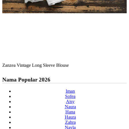
Zanzea Vintage Long Sleeve Blouse
Nama Popular 2026
Iman
Sofea
Aisy
Naura
Hana
Haura
Zahra
Nayla