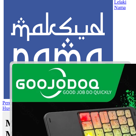
Lelaki
Nama
Perempuan
Nama Pilihan
Nama Gabungan
Nama Rasul
Asma’ul
Husna
Mom's Club
Maksud nama Wahnan |
Maksud Nama dalam Islam