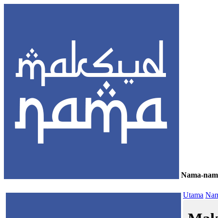
Nama-nam
≡
Utama
Nam