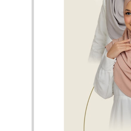
Variasi
Nama Ya
Nama
Hasnain