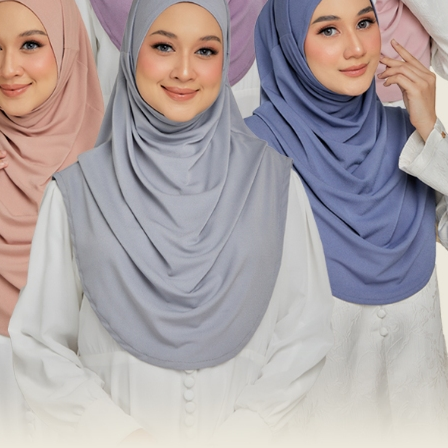
 nama Hanan
Hana
Hanna
ng Berkaitan dengan Hanan
Maksud
Dua kebaikan