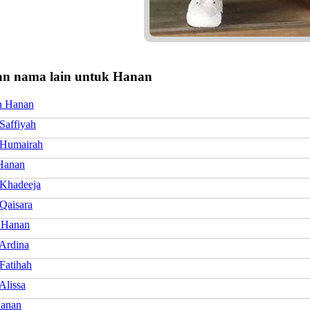
n nama lain untuk Hanan
n Hanan
Saffiyah
Humairah
Hanan
Khadeeja
Qaisara
 Hanan
Ardina
Fatihah
Alissa
anan