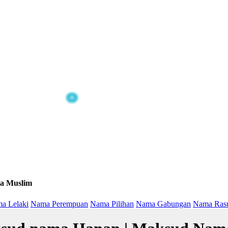
×
a Muslim
a Lelaki
Nama Perempuan
Nama Pilihan
Nama Gabungan
Nama Ras