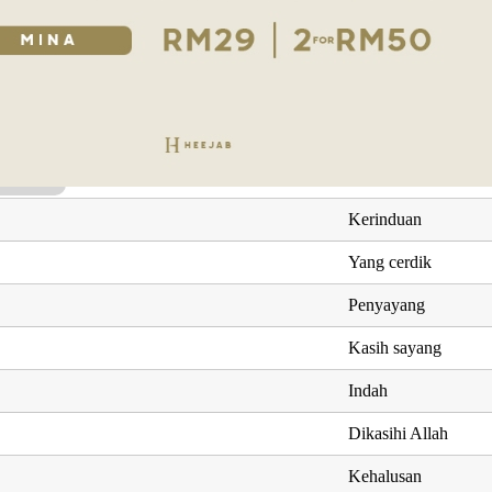
Rindu
Penyayang
Kesayangan
Kerinduan
n
Kemenangan, syahi
Kerinduan
Yang cerdik
Penyayang
Kasih sayang
Indah
Dikasihi Allah
Kehalusan