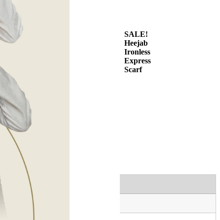
SALE!
Heejab
Ironless
Express
Scarf
n
n