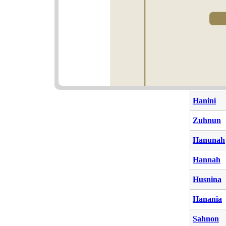
Hanina
Haninah
Hanun
Haninda
Husnaya
Hanini
Zuhnun
Hanunah
Hannah
Husnina
Hanania
Sahnon