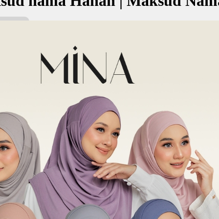
sud nama Hanan | Maksud Nama
maksud Kesayangan, kecintaan, rezki, berkah
ه
kan Nama:
ayangan, kecintaan, rezki, berkah
✚ Baju Baby Custom Nama 'Ha