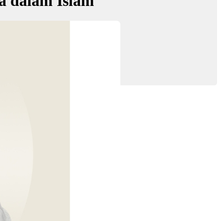
 dalam Islam
nan'