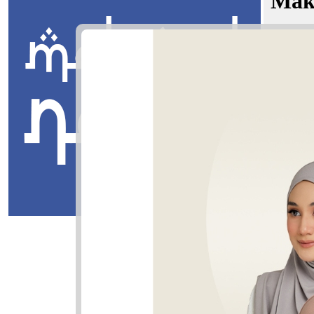
Mak
Hanan ber
Jawi:
انن
Masuk
Hanan
هانن
Hanan: Kes