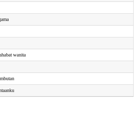
agama
ahabat wanita
embutan
ntaanku