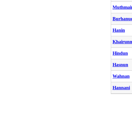
Muthmai
Burhanu
Hanin
Khairunn
Hindun
Hasnun
Wahnan
Hannani