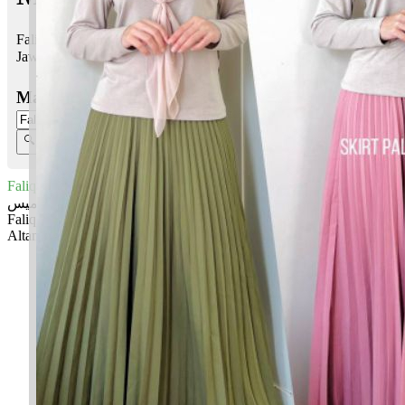
Faliq Altamis bermaksud Cahaya; Panglima, ketua
Jawi:
فالق التاميس
Masukkan Nama:
Faliq Altamis
فالق التاميس
Faliq: Cahaya
Altamis: Panglima, ketua
✚ Baju Baby Custom Nama 'Faliq Altamis'