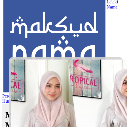
Lelaki
Nama
Perempuan
Nama Pilihan
Nama Gabungan
Nama Rasul
Asma’ul
Husna
Mom's Club
Maksud nama Faliq Altamis |
Maksud Nama dalam Islam