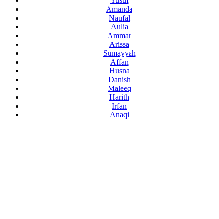
Yusuf
Amanda
Naufal
Aulia
Ammar
Arissa
Sumayyah
Affan
Husna
Danish
Maleeq
Harith
Irfan
Anaqi