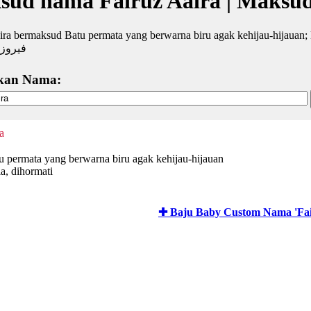
sud nama Fairuz Aaira | Maksu
ira bermaksud Batu permata yang berwarna biru agak kehijau-hijauan; 
فيروز ا
kan Nama:
a
tu permata yang berwarna biru agak kehijau-hijauan
a, dihormati
✚ Baju Baby Custom Nama 'Fai