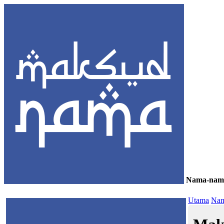
Nama-nam
≡
Utama
Nam