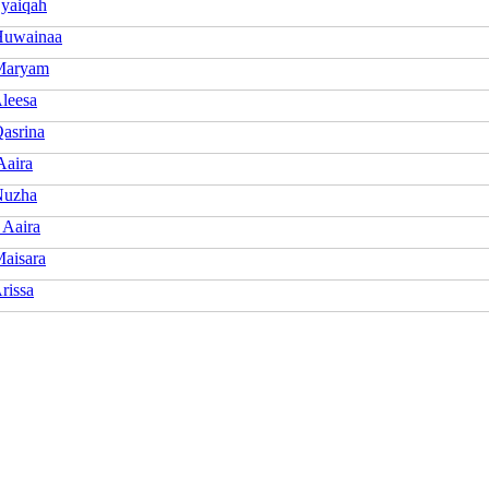
Syaiqah
Huwainaa
Maryam
Aleesa
Qasrina
Aaira
Nuzha
 Aaira
Maisara
rissa