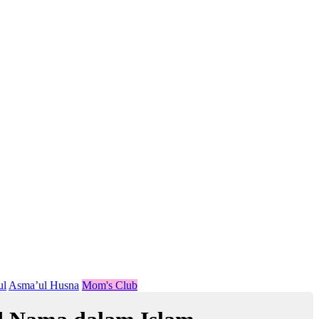
ul
Asma’ul Husna
Mom's Club