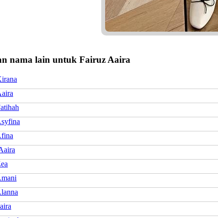
n nama lain untuk Fairuz Aaira
Kirana
Aaira
atihah
Asyfina
Afina
Aaira
Zea
Amani
Alanna
aira