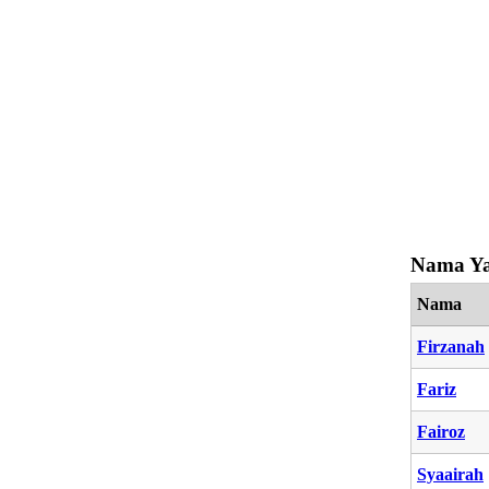
Nama Ya
Nama
Firzanah
Fariz
Fairoz
Syaairah