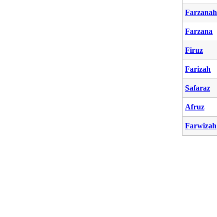
Farzanah
Farzana
Firuz
Farizah
Safaraz
Afruz
Farwizah