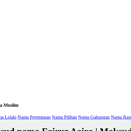
a Muslim
a Lelaki
Nama Perempuan
Nama Pilihan
Nama Gabungan
Nama Ras