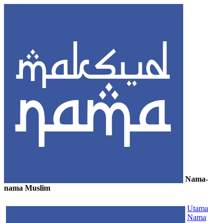
Nama-
nama Muslim
≡
Utama
Nama