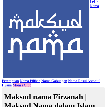
Lelaki
Nama
Perempuan
Nama Pilihan
Nama Gabungan
Nama Rasul
Asma’ul
Husna
Mom's Club
Maksud nama Firzanah |
Maksud Nama dalam Islam