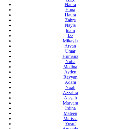
Naura
Hana
Haura
Zahra
Nayla
Inara
Izz
Mikayla
Aryan
Umar
Humaira
Nuha
Medina
Ayden
Rayyan
Adam
Noah
Azzahra
Aisyah
Maryam
Irdina
Mateen
Marissa
Yusuf
Amanda