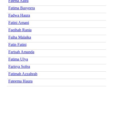
Fateha Aaira
Fatima Basyeera
Fadwa Haura
Fatini Amani
Faqihah Rania
Faiha Malaika
Fatin Fatini
Farisah Amanda
Fatima Ulya
Farisya Sofea
Fatimah Azzahrah
Fateema Haura