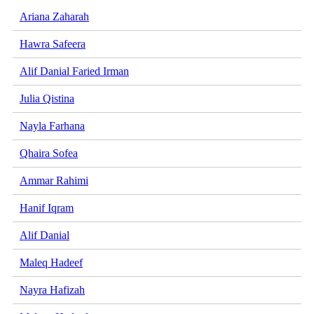
Ariana Zaharah
Hawra Safeera
Alif Danial Faried Irman
Julia Qistina
Nayla Farhana
Qhaira Sofea
Ammar Rahimi
Hanif Iqram
Alif Danial
Maleq Hadeef
Nayra Hafizah