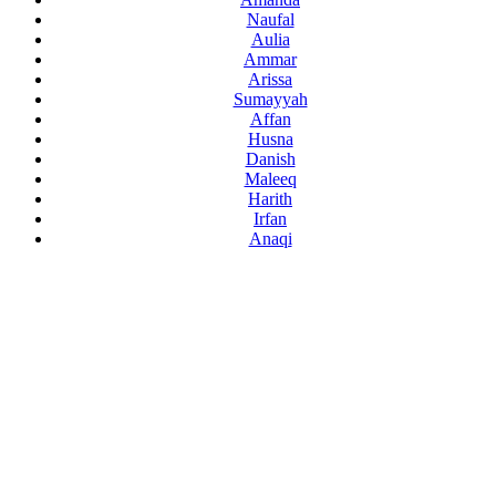
Naufal
Aulia
Ammar
Arissa
Sumayyah
Affan
Husna
Danish
Maleeq
Harith
Irfan
Anaqi