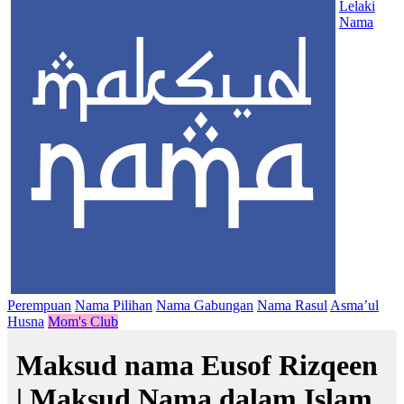
Lelaki
Nama
Perempuan
Nama Pilihan
Nama Gabungan
Nama Rasul
Asma’ul
Husna
Mom's Club
Maksud nama Eusof Rizqeen
| Maksud Nama dalam Islam