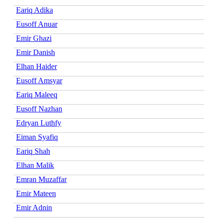
Eariq Adika
Eusoff Anuar
Emir Ghazi
Emir Danish
Elhan Haider
Eusoff Amsyar
Eariq Maleeq
Eusoff Nazhan
Edryan Luthfy
Eiman Syafiq
Eariq Shah
Elhan Malik
Emran Muzaffar
Emir Mateen
Emir Adnin