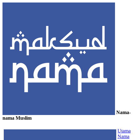
Nama-
nama Muslim
≡
Utama
Nama