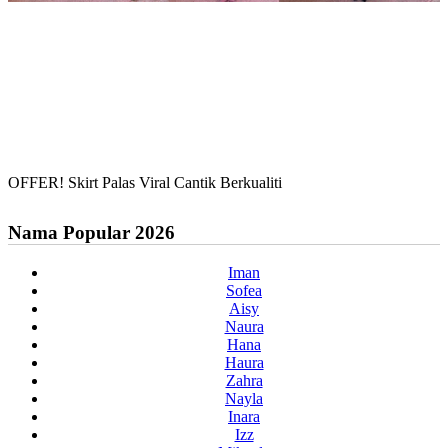
OFFER! Skirt Palas Viral Cantik Berkualiti
Nama Popular 2026
Iman
Sofea
Aisy
Naura
Hana
Haura
Zahra
Nayla
Inara
Izz