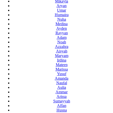
Mikayla
Aryan
Umar
Humaira
Nuha
Medina
Ayden
Rayyan
Adam
Noah
Azzahra
Aisyah
Maryam
Irdina
Mateen
Marissa
Yusuf
Amanda
Naufal
Aulia
Ammar
Arissa
Sumayyah
Affan
Husna