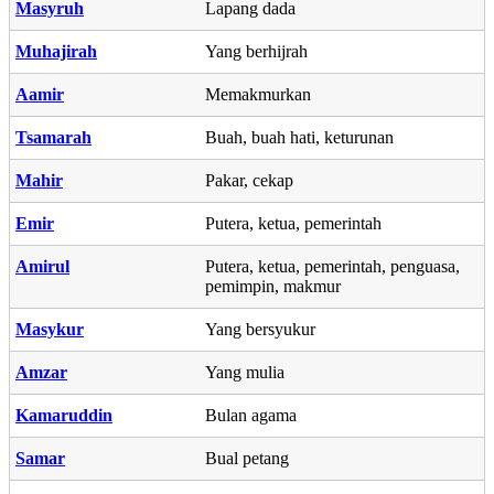
Masyruh
Lapang dada
Muhajirah
Yang berhijrah
Aamir
Memakmurkan
Tsamarah
Buah, buah hati, keturunan
Mahir
Pakar, cekap
Emir
Putera, ketua, pemerintah
Amirul
Putera, ketua, pemerintah, penguasa,
pemimpin, makmur
Masykur
Yang bersyukur
Amzar
Yang mulia
Kamaruddin
Bulan agama
Samar
Bual petang