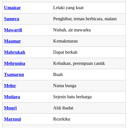
Umaizar
Lelaki yang kuat
Sumera
Penghibur, teman berbicara, malam
Mawardi
Nisbah, air mawarku
Maamar
Kemakmuran
Mabrukah
Dapat berkah
Mehrunisa
Kebaikan, perempuan cantik
Tsamarun
Buah
Melur
Nama bunga
Mutiara
Sejenis batu berharga
Muqri
Ahli ibadat
Marzuqi
Rezekiku