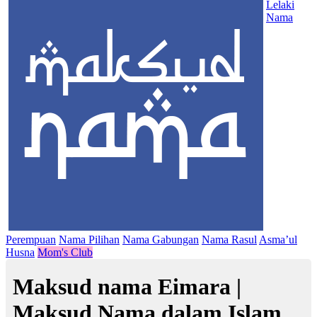
Lelaki
Nama
Perempuan
Nama Pilihan
Nama Gabungan
Nama Rasul
Asma’ul
Husna
Mom's Club
Maksud nama Eimara |
Maksud Nama dalam Islam