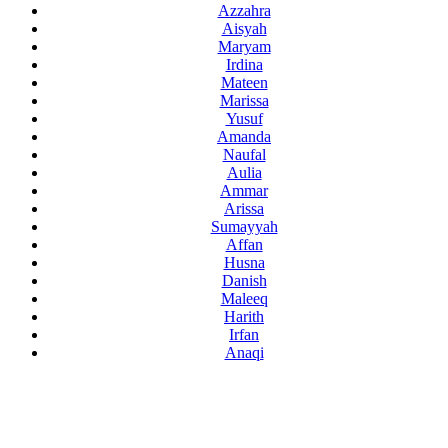
Azzahra
Aisyah
Maryam
Irdina
Mateen
Marissa
Yusuf
Amanda
Naufal
Aulia
Ammar
Arissa
Sumayyah
Affan
Husna
Danish
Maleeq
Harith
Irfan
Anaqi