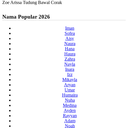
Zoe Arissa Tudung Bawal Corak
Nama Popular 2026
Iman
Sofea
Aisy
Naura
Hana
Haura
Zahra
Nayla
Inara
Izz
Mikayla
Aryan
Umar
Humaira
Nuha
Medina
Ayden
Rayyan
Adam
Noah