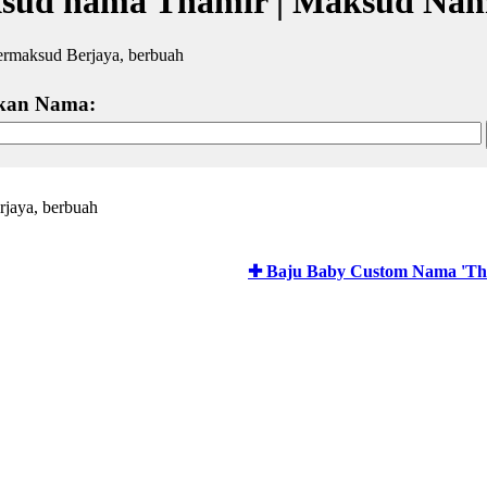
sud nama Thamir | Maksud Nam
ermaksud Berjaya, berbuah
kan Nama:
rjaya, berbuah
✚ Baju Baby Custom Nama 'Th