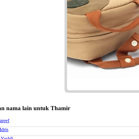
n nama lain untuk Thamir
areef
Idris
 Yashfi