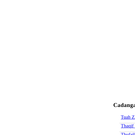
Cadanga
Tuah Z
Thaqif 
Thufail