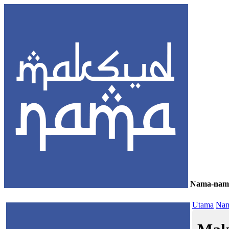
Nama-nam
≡
Utama
Nam