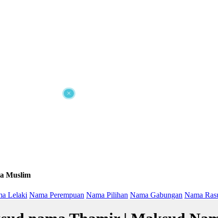
×
a Muslim
a Lelaki
Nama Perempuan
Nama Pilihan
Nama Gabungan
Nama Ras