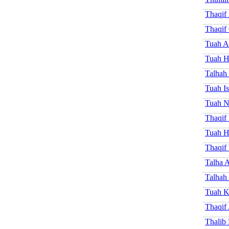
Thaqif
Thaqif 
Tuah A
Tuah H
Talhah
Tuah I
Tuah 
Thaqif
Tuah H
Thaqif
Talha 
Talhah 
Tuah K
Thaqif
Thalib