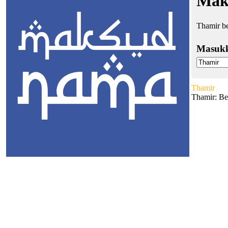
Mak
Thamir b
Masuk
Thamir
Thamir: Be