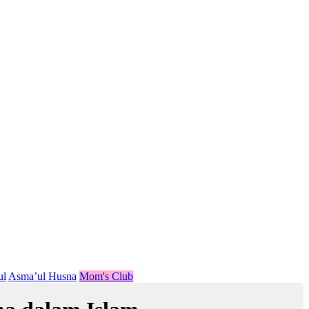
ul
Asma’ul Husna
Mom's Club