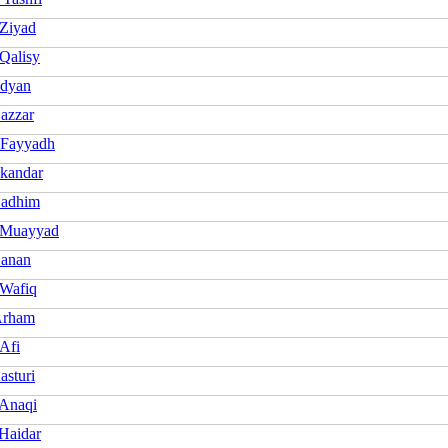
 Ziyad
Qalisy
dyan
azzar
 Fayyadh
skandar
Nadhim
 Muayyad
anan
 Wafiq
Arham
Afi
asturi
 Anaqi
 Haidar