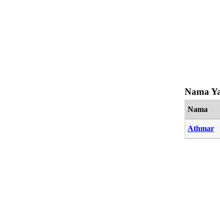
Nama Ya
Nama
Athmar