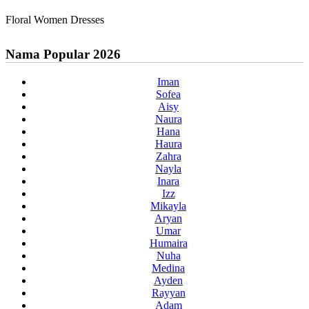
Floral Women Dresses
Nama Popular 2026
Iman
Sofea
Aisy
Naura
Hana
Haura
Zahra
Nayla
Inara
Izz
Mikayla
Aryan
Umar
Humaira
Nuha
Medina
Ayden
Rayyan
Adam