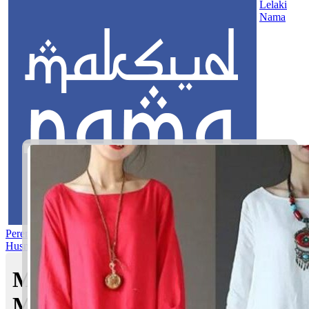
Lelaki
Nama
Perempuan
Nama Pilihan
Nama Gabungan
Nama Rasul
Asma’ul
Husna
Mom's Club
Maksud nama Dhia Awatif |
Maksud Nama dalam Islam