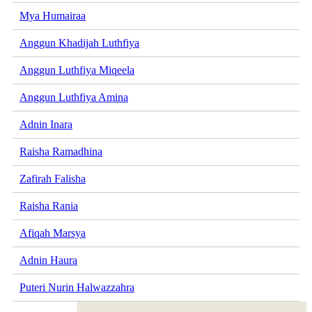
Mya Humairaa
Anggun Khadijah Luthfiya
Anggun Luthfiya Miqeela
Anggun Luthfiya Amina
Adnin Inara
Raisha Ramadhina
Zafirah Falisha
Raisha Rania
Afiqah Marsya
Adnin Haura
Puteri Nurin Halwazzahra