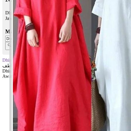
Dhia Awatif bermaksud Sinaran; Perasaan, kesayanganku
Jawi:
ضيا عواطف
Masukkan Nama:
Dhia Awatif
ضيا عواطف
Dhia: Sinaran
Awatif: Perasaan, kesayanganku
✚ Baju Baby Custom Nama 'Dhia Awatif'