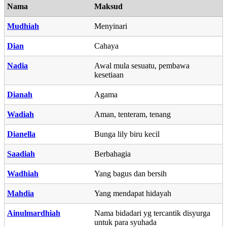
Nama
Maksud
Mudhiah
Menyinari
Dian
Cahaya
Nadia
Awal mula sesuatu, pembawa
kesetiaan
Dianah
Agama
Wadiah
Aman, tenteram, tenang
Dianella
Bunga lily biru kecil
Saadiah
Berbahagia
Wadhiah
Yang bagus dan bersih
Mahdia
Yang mendapat hidayah
Ainulmardhiah
Nama bidadari yg tercantik disyurga
untuk para syuhada