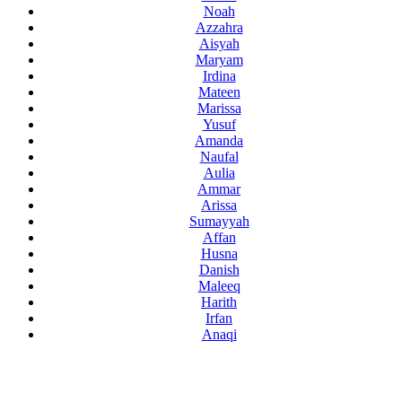
Noah
Azzahra
Aisyah
Maryam
Irdina
Mateen
Marissa
Yusuf
Amanda
Naufal
Aulia
Ammar
Arissa
Sumayyah
Affan
Husna
Danish
Maleeq
Harith
Irfan
Anaqi