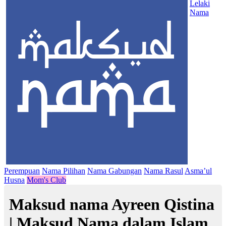
Lelaki
Nama
Perempuan
Nama Pilihan
Nama Gabungan
Nama Rasul
Asma’ul
Husna
Mom's Club
Maksud nama Ayreen Qistina
| Maksud Nama dalam Islam