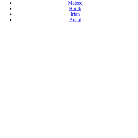
Maleeq
Harith
Irfan
Anaqi