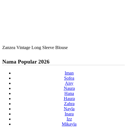
Zanzea Vintage Long Sleeve Blouse
Nama Popular 2026
Iman
Sofea
Aisy
Naura
Hana
Haura
Zahra
Nayla
Inara
Izz
Mikayla