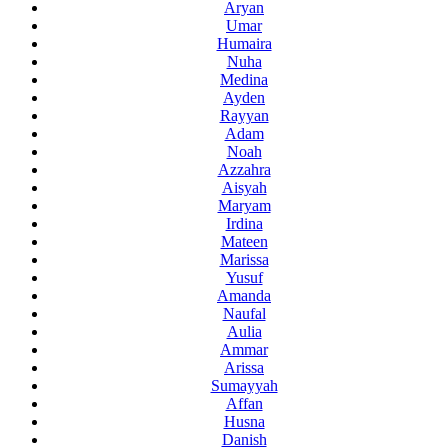
Aryan
Umar
Humaira
Nuha
Medina
Ayden
Rayyan
Adam
Noah
Azzahra
Aisyah
Maryam
Irdina
Mateen
Marissa
Yusuf
Amanda
Naufal
Aulia
Ammar
Arissa
Sumayyah
Affan
Husna
Danish