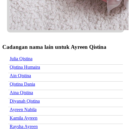
Cadangan nama lain untuk Ayreen Qistina
Julia Qistina
Qistina Humaira
Ain Qistina
Qistina Dania
Aina Qistina
Diyanah Qistina
Ayreen Nabila
Kamila Ayreen
Raysha Ayreen