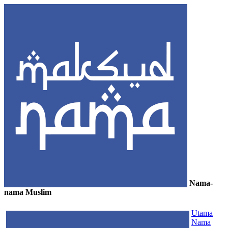
Nama-
nama Muslim
≡
Utama
Nama