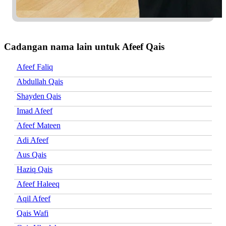
Cadangan nama lain untuk Afeef Qais
Afeef Faliq
Abdullah Qais
Shayden Qais
Imad Afeef
Afeef Mateen
Adi Afeef
Aus Qais
Haziq Qais
Afeef Haleeq
Aqil Afeef
Qais Wafi