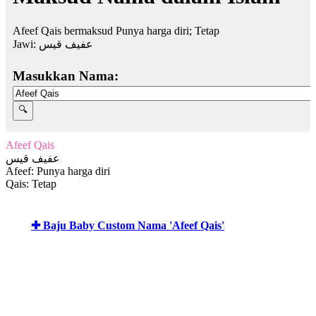
Afeef Qais bermaksud Punya harga diri; Tetap
Jawi:
عفيف قيس
Masukkan Nama:
Afeef Qais
عفيف قيس
Afeef: Punya harga diri
Qais: Tetap
✚ Baju Baby Custom Nama 'Afeef Qais'