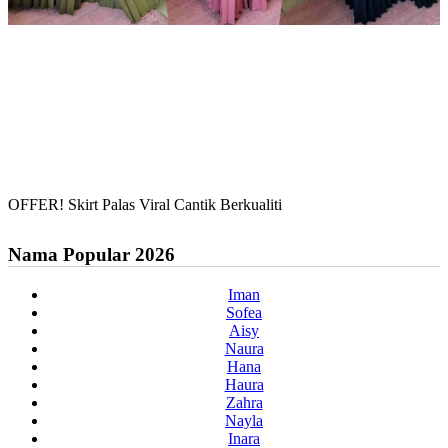
OFFER! Skirt Palas Viral Cantik Berkualiti
Nama Popular 2026
Iman
Sofea
Aisy
Naura
Hana
Haura
Zahra
Nayla
Inara