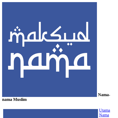
Nama-
nama Muslim
≡
Utama
Nama