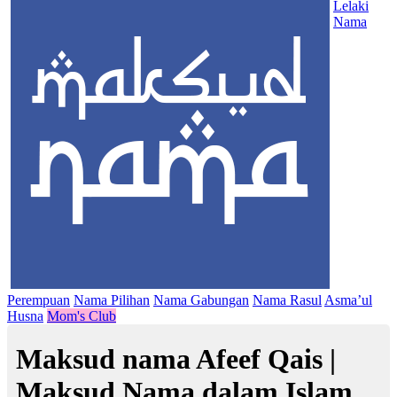
Lelaki
Nama
Perempuan
Nama Pilihan
Nama Gabungan
Nama Rasul
Asma’ul
Husna
Mom's Club
Maksud nama Afeef Qais |
Maksud Nama dalam Islam