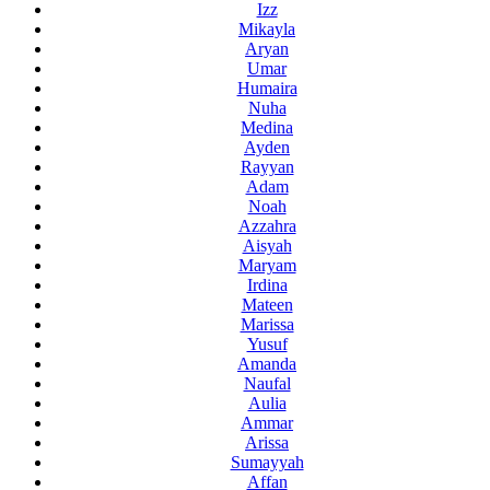
Izz
Mikayla
Aryan
Umar
Humaira
Nuha
Medina
Ayden
Rayyan
Adam
Noah
Azzahra
Aisyah
Maryam
Irdina
Mateen
Marissa
Yusuf
Amanda
Naufal
Aulia
Ammar
Arissa
Sumayyah
Affan