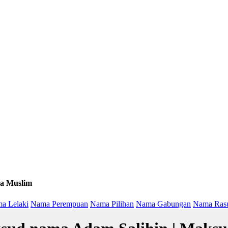
a Muslim
a Lelaki
Nama Perempuan
Nama Pilihan
Nama Gabungan
Nama Ras