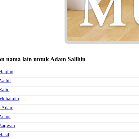
n nama lain untuk Adam Salihin
Haqimi
athif
afie
Muhaimin
r Adam
Anaqi
Zaqwan
asif