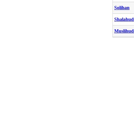
Solihan
Shalahud
Muslihud