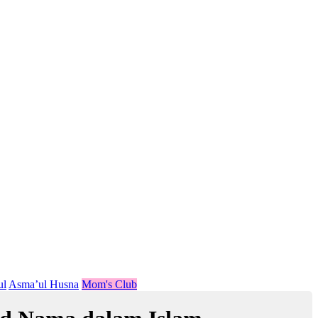
ul
Asma’ul Husna
Mom's Club