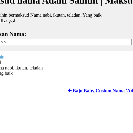
sud nama Adam Salihin | Maksu
hin bermaksud Nama nabi, ikutan, teladan; Yang baik
ادم صال
kan Nama:
hin
ا
 nabi, ikutan, teladan
ng baik
✚ Baju Baby Custom Nama 'Ada