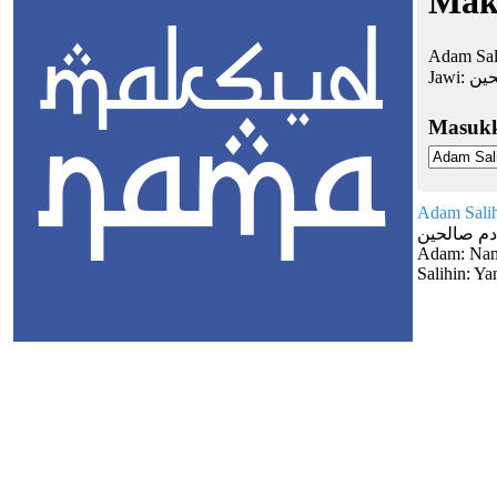
Mak
Adam Sali
Jawi:
حين
Masuk
Adam Sali
دم صالحين
Adam: Nama
Salihin: Ya