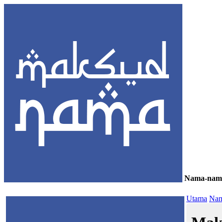
Nama-nam
≡
Utama
Nam