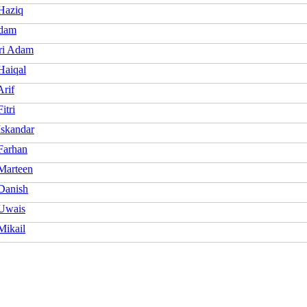
Haziq
Adam
ri Adam
aiqal
rif
itri
skandar
Farhan
Marteen
Danish
Uwais
ikail