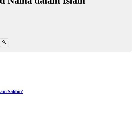
d Nama dalam Islam
m Salihin'