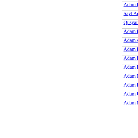
Adam 
Sayf 
Qusyai
Adam H
Adam A
Adam F
Adam I
Adam 
Adam 
Adam 
Adam 
Adam M