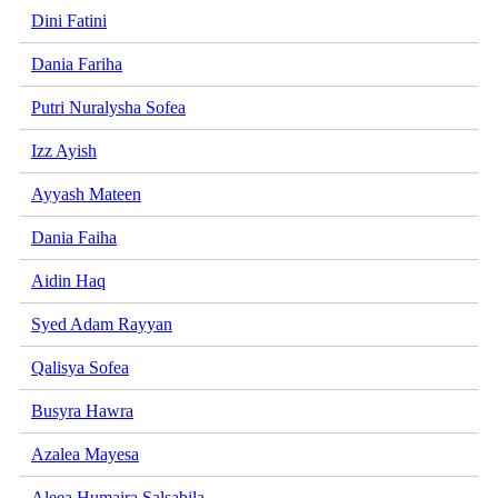
Dini Fatini
Dania Fariha
Putri Nuralysha Sofea
Izz Ayish
Ayyash Mateen
Dania Faiha
Aidin Haq
Syed Adam Rayyan
Qalisya Sofea
Busyra Hawra
Azalea Mayesa
Aleea Humaira Salsabila