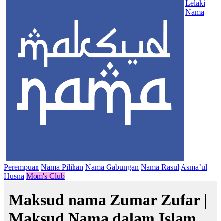
Lelaki
Nama
Perempuan
Nama Pilihan
Nama Gabungan
Nama Rasul
Asma’ul
Husna
Mom's Club
Maksud nama Zumar Zufar |
Maksud Nama dalam Islam