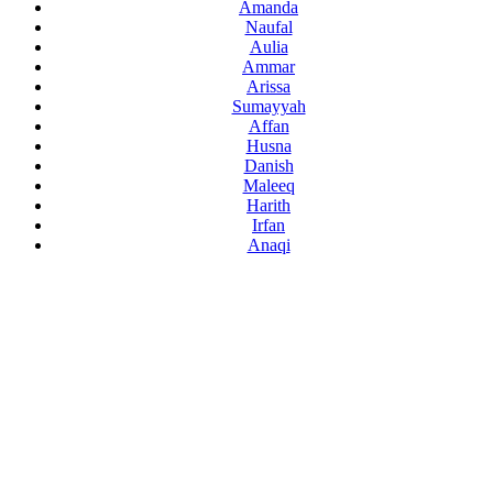
Amanda
Naufal
Aulia
Ammar
Arissa
Sumayyah
Affan
Husna
Danish
Maleeq
Harith
Irfan
Anaqi