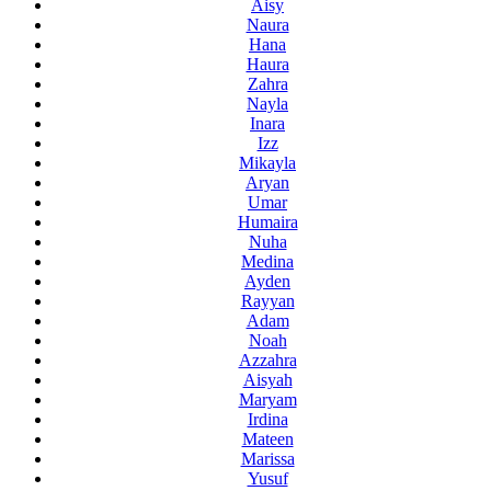
Aisy
Naura
Hana
Haura
Zahra
Nayla
Inara
Izz
Mikayla
Aryan
Umar
Humaira
Nuha
Medina
Ayden
Rayyan
Adam
Noah
Azzahra
Aisyah
Maryam
Irdina
Mateen
Marissa
Yusuf