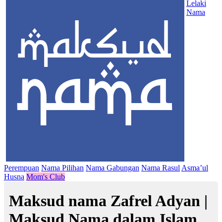
Lelaki
Nama
Perempuan
Nama Pilihan
Nama Gabungan
Nama Rasul
Asma’ul
Husna
Mom's Club
Maksud nama Zafrel Adyan |
Maksud Nama dalam Islam