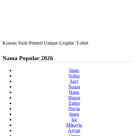
Korean Style Printed Unique Graphic T-shirt
Nama Popular 2026
Iman
Sofea
Aisy
Naura
Hana
Haura
Zahra
Nayla
Inara
Izz
Mikayla
Aryan
Umar