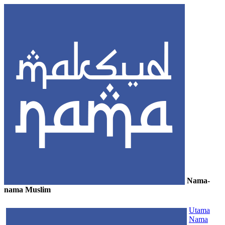
Nama-
nama Muslim
≡
Utama
Nama