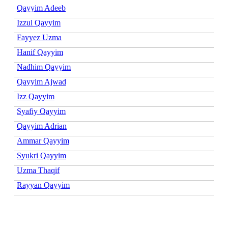
Qayyim Adeeb
Izzul Qayyim
Fayyez Uzma
Hanif Qayyim
Nadhim Qayyim
Qayyim Ajwad
Izz Qayyim
Syafiy Qayyim
Qayyim Adrian
Ammar Qayyim
Syukri Qayyim
Uzma Thaqif
Rayyan Qayyim