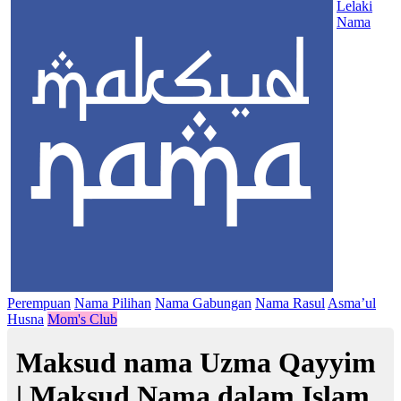
Lelaki
Nama
Perempuan
Nama Pilihan
Nama Gabungan
Nama Rasul
Asma’ul
Husna
Mom's Club
Maksud nama Uzma Qayyim
| Maksud Nama dalam Islam