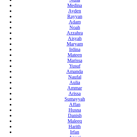
Medina
Ayden
Rayyan
Adam
Noah
Azzahra
Aisyah
Maryam
Irdina
Mateen
Marissa
Yusuf
Amanda
Naufal
Aulia
Ammar
Arissa
Sumayyah
Affan
Husna
Danish
Maleeq
Harith
Irfan