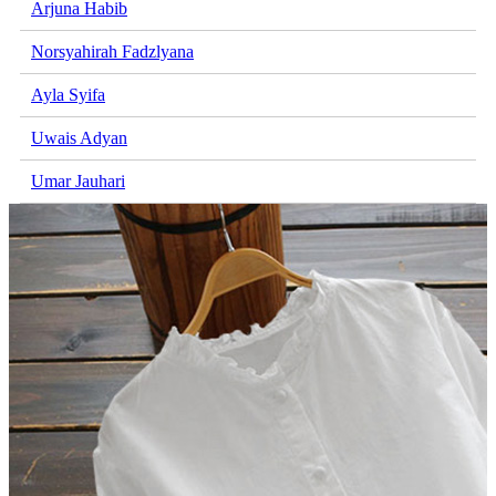
Arjuna Habib
Norsyahirah Fadzlyana
Ayla Syifa
Uwais Adyan
Umar Jauhari