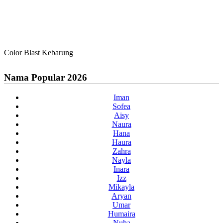
Color Blast Kebarung
Nama Popular 2026
Iman
Sofea
Aisy
Naura
Hana
Haura
Zahra
Nayla
Inara
Izz
Mikayla
Aryan
Umar
Humaira
Nuha