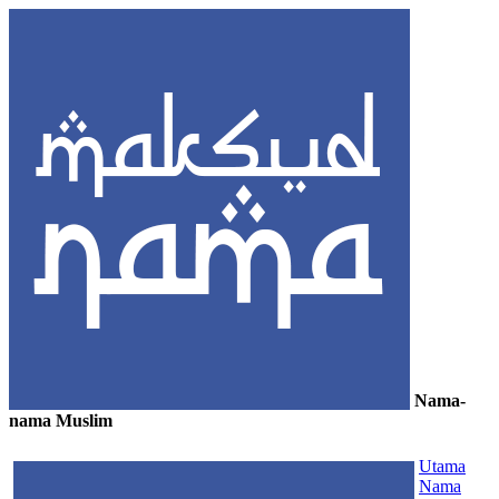
Nama-
nama Muslim
≡
Utama
Nama