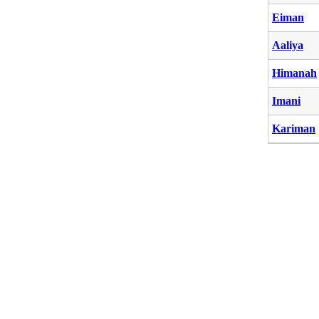
Eiman
Aaliya
Himanah
Imani
Kariman