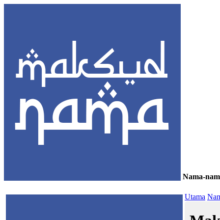
Nama-nam
≡
Utama
Nam