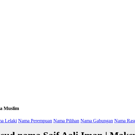
a Muslim
a Lelaki
Nama Perempuan
Nama Pilihan
Nama Gabungan
Nama Ras