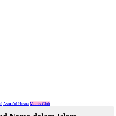
ul
Asma’ul Husna
Mom's Club