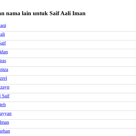
n nama lain untuk Saif Aali Iman
aqi
ali
aif
idan
ras
amza
zrel
uzayn
 Saif
teh
ayyan
 Iman
arhan