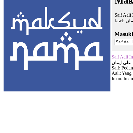
Maks
Saif Aali
Jawi:
مان
Masuk
Saif Aali I
لى ايمان
Saif: Peda
Aali: Yang
Iman: Iman