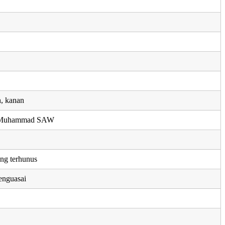
h, kanan
i Muhammad SAW
ang terhunus
enguasai