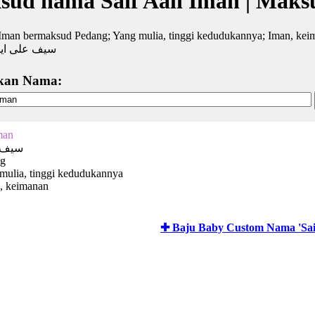
ud nama Saif Aali Iman | Mak
 Iman bermaksud Pedang; Yang mulia, tinggi kedudukannya; Iman, kei
سيف على اي
kan Nama:
man
سيف ع
ng
 mulia, tinggi kedudukannya
, keimanan
✚ Baju Baby Custom Nama 'Saif