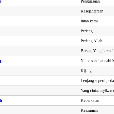
h
Penguasaan
Kesejahteraan
Iman kami
Pedang
Pedang Allah
Berkat, Yang bertua
n
Nama sahabat nab
Kijang
Lenjang seperti ped
Yang cinta, asyik, m
h
Keberkatan
Keazaman