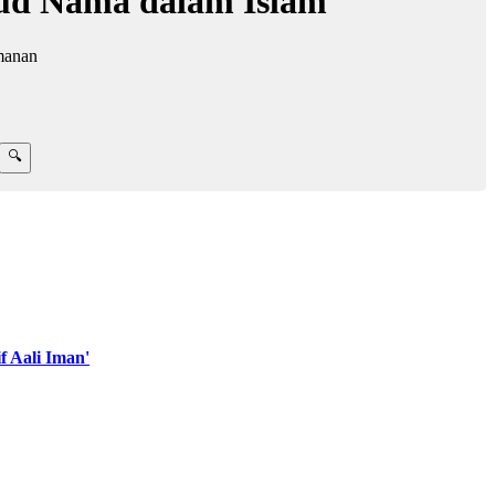
sud Nama dalam Islam
manan
 Aali Iman'