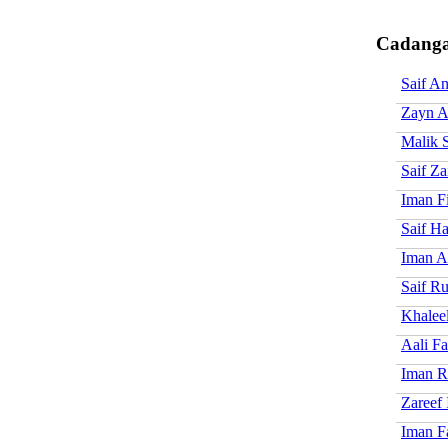
Cadanga
Saif An
Zayn A
Malik S
Saif Za
Iman Fi
Saif H
Iman A
Saif R
Khaleel
Aali Fa
Iman R
Zareef
Iman F