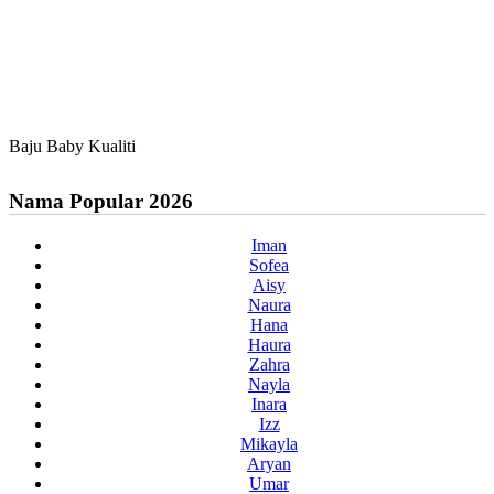
Baju Baby Kualiti
Nama Popular 2026
Iman
Sofea
Aisy
Naura
Hana
Haura
Zahra
Nayla
Inara
Izz
Mikayla
Aryan
Umar