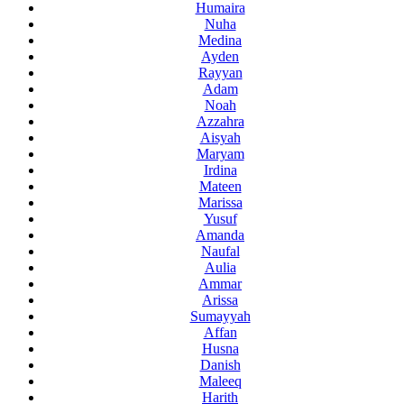
Humaira
Nuha
Medina
Ayden
Rayyan
Adam
Noah
Azzahra
Aisyah
Maryam
Irdina
Mateen
Marissa
Yusuf
Amanda
Naufal
Aulia
Ammar
Arissa
Sumayyah
Affan
Husna
Danish
Maleeq
Harith