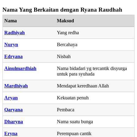
Nama Yang Berkaitan dengan Ryana Raudhah
Nama
Maksud
Radhiyah
Yang redha
Nuryn
Bercahaya
Edryana
Nisbah
Ainulmardhiah
Nama bidadari yg tercantik disyurga
untuk para syuhada
Mardhiyah
Mendapat keredhaan Allah
Aryan
Kekuatan penuh
Qaryana
Pembaca
Dharyna
Nama suatu bunga
Eryna
Perempuan cantik