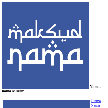
Nama-
nama Muslim
≡
Utama
Nama