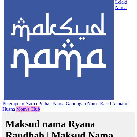
Lelaki
Nama
Perempuan
Nama Pilihan
Nama Gabungan
Nama Rasul
Asma’ul
Husna
Mom's Club
Maksud nama Ryana
Raudhah | Maksud Nama