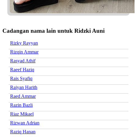
Cadangan nama lain untuk Ridzki Auni
Rizky Rayyan
Rizqin Ammar
Rasyad Athif
Raeef Haziq
Rais Syafiq
Raiyan Harith
Raed Ammar
Razin Bazli
Riaz Mikael
Rizwan Adrian
Raziq Hanan