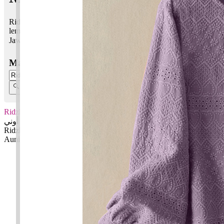
Ridzki Auni bermaksud Rezeki, kurniaan Allah; Lemah
lembutku, ketenangan, ketetapanku
Jawi:
رزقي أوني
Masukkan Nama:
Ridzki Auni
رزقي أوني
Ridzki: Rezeki, kurniaan Allah
Auni: Lemah lembutku, ketenangan, ketetapanku
✚ Baju Baby Custom Nama 'Ridzki Auni'