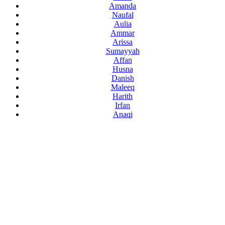
Amanda
Naufal
Aulia
Ammar
Arissa
Sumayyah
Affan
Husna
Danish
Maleeq
Harith
Irfan
Anaqi