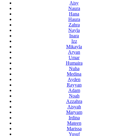
Aisy
Naura
Hana
Haura
Zahra
Nayla
Inara
Izz
Mikayla
Aryan
Umar
Humaira
Nuha
Medina
Ayden
Rayyan
Adam
Noah
Azzahra
Aisyah
Maryam
Irdina
Mateen
Marissa
Yusuf