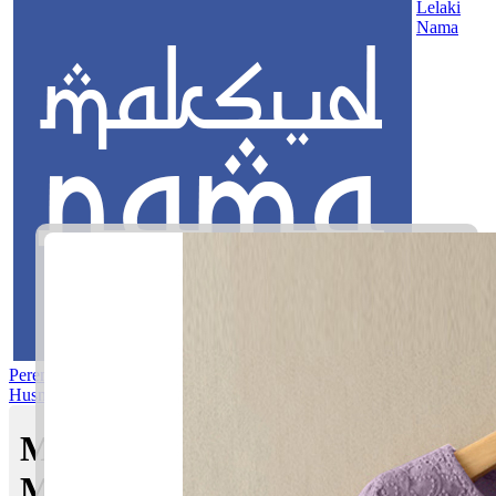
Lelaki
Nama
Perempuan
Nama Pilihan
Nama Gabungan
Nama Rasul
Asma’ul
Husna
Mom's Club
Maksud nama Ridzki Auni |
Maksud Nama dalam Islam