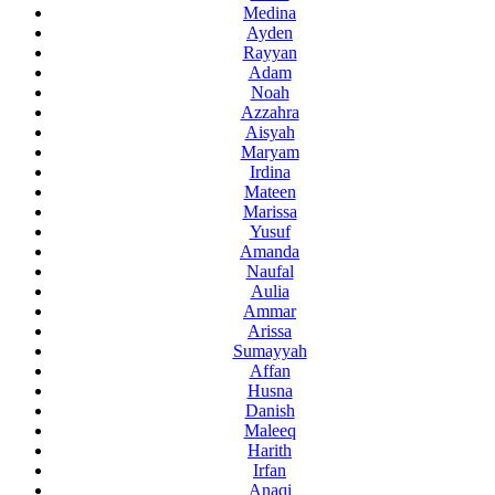
Medina
Ayden
Rayyan
Adam
Noah
Azzahra
Aisyah
Maryam
Irdina
Mateen
Marissa
Yusuf
Amanda
Naufal
Aulia
Ammar
Arissa
Sumayyah
Affan
Husna
Danish
Maleeq
Harith
Irfan
Anaqi