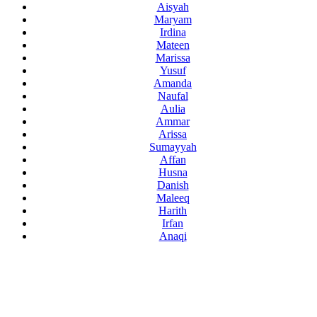
Aisyah
Maryam
Irdina
Mateen
Marissa
Yusuf
Amanda
Naufal
Aulia
Ammar
Arissa
Sumayyah
Affan
Husna
Danish
Maleeq
Harith
Irfan
Anaqi