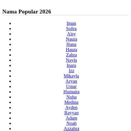
Nama Popular 2026
Iman
Sofea
Aisy
Naura
Hana
Haura
Zahra
Nayla
Inara
Izz
Mikayla
Aryan
Umar
Humaira
Nuha
Medina
Ayden
Rayyan
Adam
Noah
Azzahra