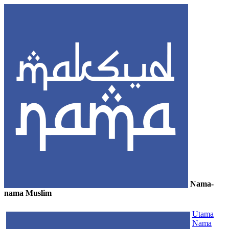
Nama-
nama Muslim
≡
Utama
Nama