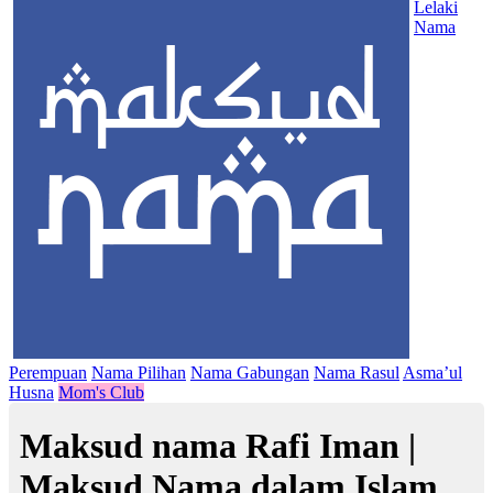
Lelaki
Nama
Perempuan
Nama Pilihan
Nama Gabungan
Nama Rasul
Asma’ul
Husna
Mom's Club
Maksud nama Rafi Iman |
Maksud Nama dalam Islam