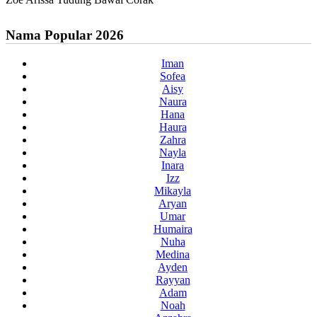
Nama Popular 2026
Iman
Sofea
Aisy
Naura
Hana
Haura
Zahra
Nayla
Inara
Izz
Mikayla
Aryan
Umar
Humaira
Nuha
Medina
Ayden
Rayyan
Adam
Noah