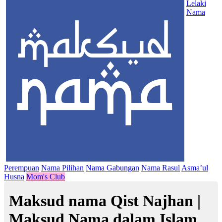
Lelaki
Nama
Perempuan
Nama Pilihan
Nama Gabungan
Nama Rasul
Asma’ul
Husna
Mom's Club
Maksud nama Qist Najhan |
Maksud Nama dalam Islam