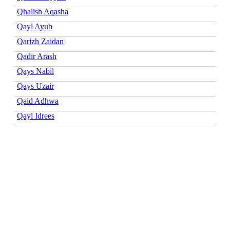
Qhalish Aqasha
Qayl Ayub
Qarizh Zaidan
Qadir Arash
Qays Nabil
Qays Uzair
Qaid Adhwa
Qayl Idrees