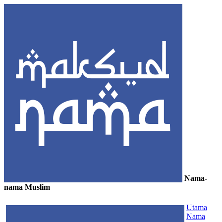
Nama-
nama Muslim
≡
Utama
Nama