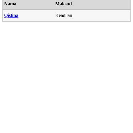
Nama
Maksud
Qistina
Keadilan