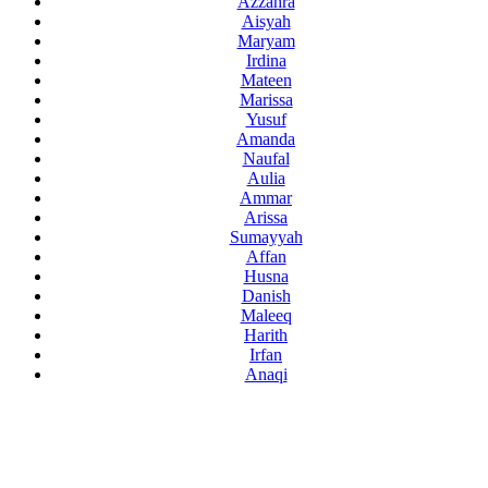
Azzahra
Aisyah
Maryam
Irdina
Mateen
Marissa
Yusuf
Amanda
Naufal
Aulia
Ammar
Arissa
Sumayyah
Affan
Husna
Danish
Maleeq
Harith
Irfan
Anaqi