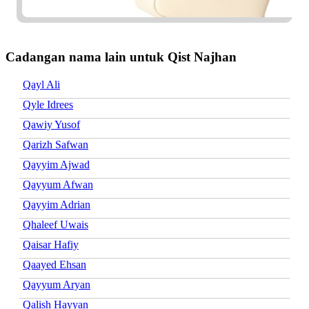
Cadangan nama lain untuk Qist Najhan
Qayl Ali
Qyle Idrees
Qawiy Yusof
Qarizh Safwan
Qayyim Ajwad
Qayyum Afwan
Qayyim Adrian
Qhaleef Uwais
Qaisar Hafiy
Qaayed Ehsan
Qayyum Aryan
Qalish Hayyan