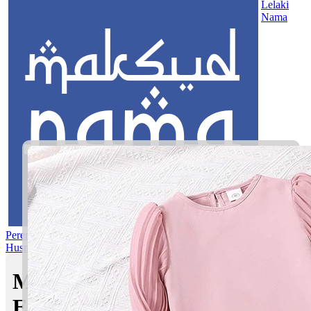
Lelaki
Nama
Perempuan
Nama Pilihan
Nama Gabungan
Nama Rasul
Asma’ul
Husna
Mom's Club
Maksud nama Nuh Daffa
Elhan | Maksud Nama dalam