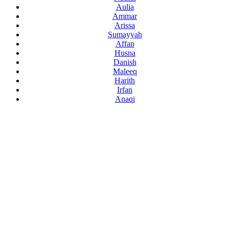
Aulia
Ammar
Arissa
Sumayyah
Affan
Husna
Danish
Maleeq
Harith
Irfan
Anaqi