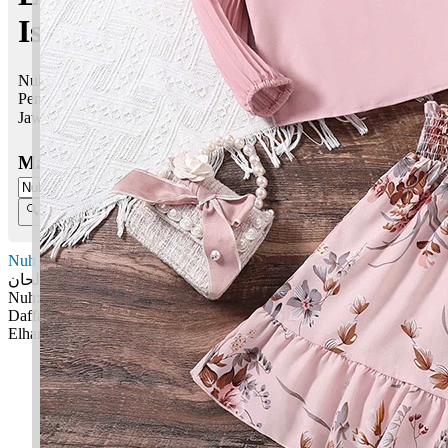
Islam
Nuh Daffa Elhan bermaksud Nama nabi, selesa, mudah;
Pembela kebenaran; Jelas, fasih dan jelas
Jawi:
نوح دفا إلحان
Masukkan Nama:
Nuh Daffa Elhan
نوح دفا إلحان
Nuh: Nama nabi, selesa, mudah
Daffa: Pembela kebenaran
Elhan: Jelas, fasih dan jelas
✚ Baju Baby Custom Nama 'Nuh Daffa Elhan'