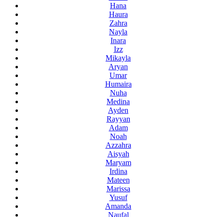
Hana
Haura
Zahra
Nayla
Inara
Izz
Mikayla
Aryan
Umar
Humaira
Nuha
Medina
Ayden
Rayyan
Adam
Noah
Azzahra
Aisyah
Maryam
Irdina
Mateen
Marissa
Yusuf
Amanda
Naufal