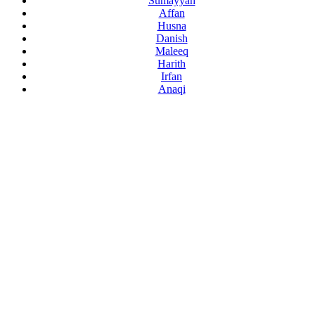
Sumayyah
Affan
Husna
Danish
Maleeq
Harith
Irfan
Anaqi