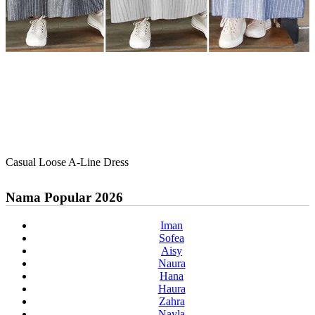
Casual Loose A-Line Dress
Nama Popular 2026
Iman
Sofea
Aisy
Naura
Hana
Haura
Zahra
Nayla