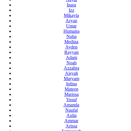
Inara
Izz
Mikayla
Aryan
Umar
Humaira
Nuha
Medina
Ayden
Rayyan
Adam
Noah
Azzahra
Aisyah
Maryam
Irdina
Mateen
Marissa
Yusuf
Amanda
Naufal
Aulia
Ammar
Arissa