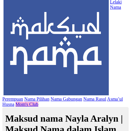
Lelaki
Nama
Perempuan
Nama Pilihan
Nama Gabungan
Nama Rasul
Asma’ul
Husna
Mom's Club
Maksud nama Nayla Aralyn |
Maksud Nama dalam Islam