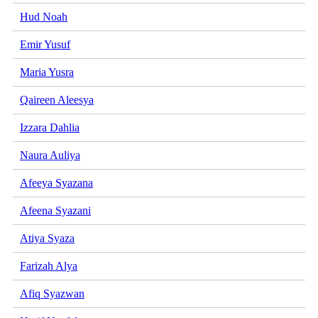
Hud Noah
Emir Yusuf
Maria Yusra
Qaireen Aleesya
Izzara Dahlia
Naura Auliya
Afeeya Syazana
Afeena Syazani
Atiya Syaza
Farizah Alya
Afiq Syazwan