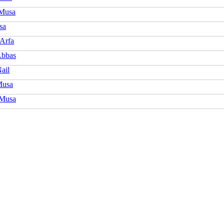
Musa
sa
 Arfa
Abbas
ail
Musa
 Musa