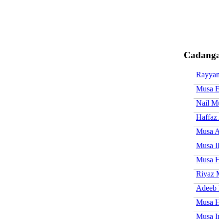
Cadanga
Rayya
Musa E
Nail M
Haffaz
Musa A
Musa I
Musa H
Riyaz 
Adeeb 
Musa 
Musa 