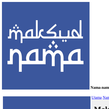
Nama-nam
≡
Utama
Nam