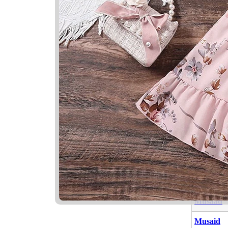
Nama Ya
Nama
Musayya
Musaab
Musaad
Musaid