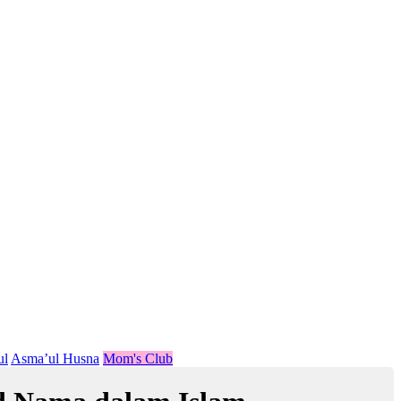
ul
Asma’ul Husna
Mom's Club