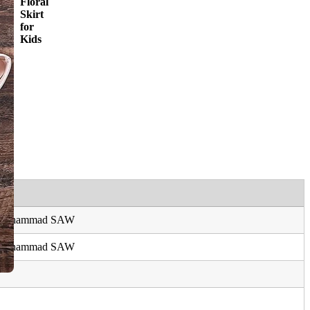
Floral
Skirt
for
Kids
i Muhammad SAW
i Muhammad SAW