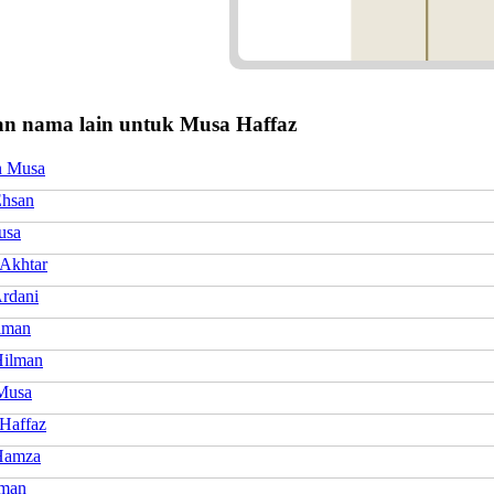
n nama lain untuk Musa Haffaz
n Musa
hsan
usa
 Akhtar
rdani
lman
ilman
Musa
Haffaz
Hamza
Iman