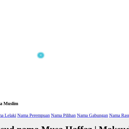
×
a Muslim
a Lelaki
Nama Perempuan
Nama Pilihan
Nama Gabungan
Nama Ras