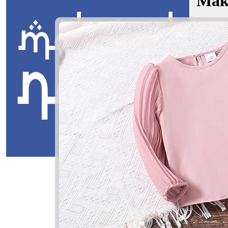
Mak
Musa Haf
Jawi:
فظ
Masuk
Musa Haff
سى حافظ
Musa: Nam
Haffaz: Pe