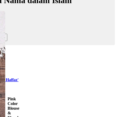
d Nama dalam Islam
sa Haffaz'
Pink
Color
Blouse
&