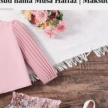
sud nama Musa Haffaz | Maksu
faz bermaksud Nama nabi; Penjaga, pelindung
موسى حا
kan Nama:
az
مو
a nabi
njaga, pelindung
✚ Baju Baby Custom Nama 'Mu