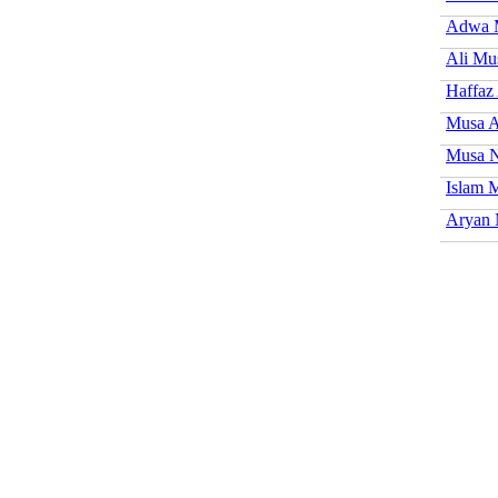
Adwa 
Ali Mu
Haffaz
Musa 
Musa N
Islam 
Aryan