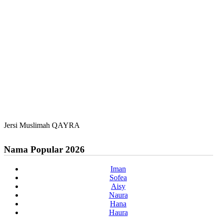
Jersi Muslimah QAYRA
Nama Popular 2026
Iman
Sofea
Aisy
Naura
Hana
Haura