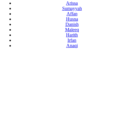
Arissa
Sumayyah
Affan
Husna
Danish
Maleeq
Harith
Irfan
Anaqi