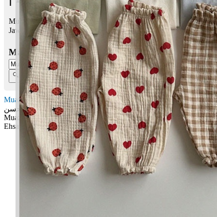
Muazzir Ehsan bermaksud Penolong, penyokong; Kehebatan
Jawi:
موعزر احسن
Masukkan Nama:
Muazzir Ehsan
موعزر احسن
Muazzir: Penolong, penyokong
Ehsan: Kehebatan
✚ Baju Baby Custom Nama 'Muazzir Ehsan'