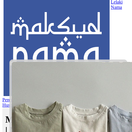
Lelaki
Nama
Perempuan
Nama Pilihan
Nama Gabungan
Nama Rasul
Asma’ul
Husna
Mom's Club
Maksud nama Muazzir Ehsan
| Maksud Nama dalam Islam