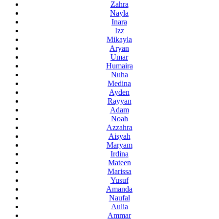
Zahra
Nayla
Inara
Izz
Mikayla
Aryan
Umar
Humaira
Nuha
Medina
Ayden
Rayyan
Adam
Noah
Azzahra
Aisyah
Maryam
Irdina
Mateen
Marissa
Yusuf
Amanda
Naufal
Aulia
Ammar