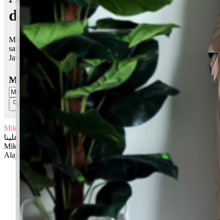
dalam Islam
Mikayla Alayna bermaksud Pemberian Allah; Sutera syurga,
sangat lembut
Jawi:
ميخائيلا علينا
Masukkan Nama:
Mikayla Alayna
ميخائيلا علينا
Mikayla: Pemberian Allah
Alayna: Sutera syurga, sangat lembut
✚ Baju Baby Custom Nama 'Mikayla Alayna'