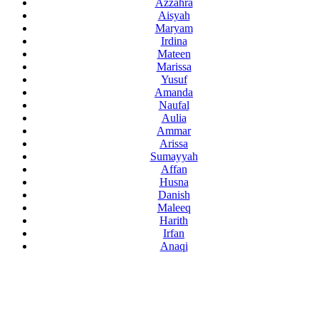
Azzahra
Aisyah
Maryam
Irdina
Mateen
Marissa
Yusuf
Amanda
Naufal
Aulia
Ammar
Arissa
Sumayyah
Affan
Husna
Danish
Maleeq
Harith
Irfan
Anaqi