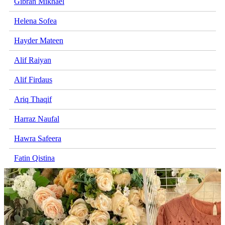
Gibran Mikhael
Helena Sofea
Hayder Mateen
Alif Raiyan
Alif Firdaus
Ariq Thaqif
Harraz Naufal
Hawra Safeera
Fatin Qistina