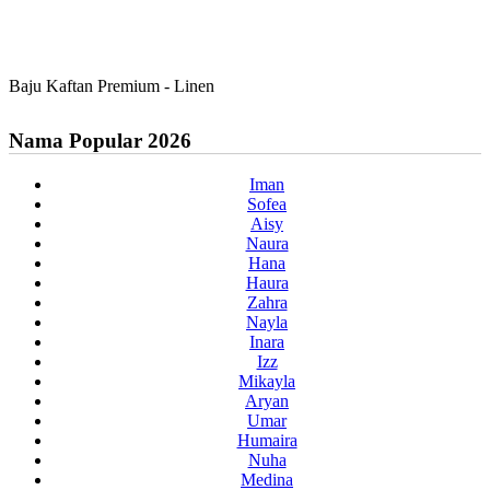
Baju Kaftan Premium - Linen
Nama Popular 2026
Iman
Sofea
Aisy
Naura
Hana
Haura
Zahra
Nayla
Inara
Izz
Mikayla
Aryan
Umar
Humaira
Nuha
Medina