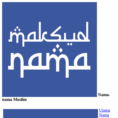
Nama-
nama Muslim
≡
Utama
Nama