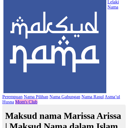
Lelaki
Nama
Perempuan
Nama Pilihan
Nama Gabungan
Nama Rasul
Asma’ul
Husna
Mom's Club
Maksud nama Marissa Arissa
| Maksud Nama dalam Islam