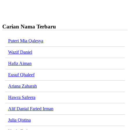
Carian Nama Terbaru
Puteri Mia Qalesya
Wazif Daniel
Hafiz Aiman
Eusuf Qhaleef
Ariana Zaharah
Hawra Safeera
Alif Danial Faried Irman
Julia Qistina