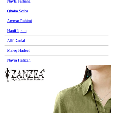
Nayla Farhana
Qhaira Sofea
Ammar Rahimi
Hanif Iqram
Alif Danial
Maleq Hadeef
Nayra Hafizah