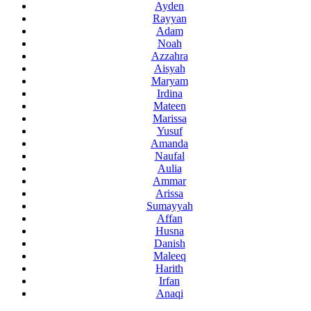
Ayden
Rayyan
Adam
Noah
Azzahra
Aisyah
Maryam
Irdina
Mateen
Marissa
Yusuf
Amanda
Naufal
Aulia
Ammar
Arissa
Sumayyah
Affan
Husna
Danish
Maleeq
Harith
Irfan
Anaqi