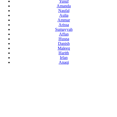
Yusuf
Amanda
Naufal
Aulia
Ammar
Arissa
Sumayyah
Affan
Husna
Danish
Maleeq
Harith
Irfan
Anaqi