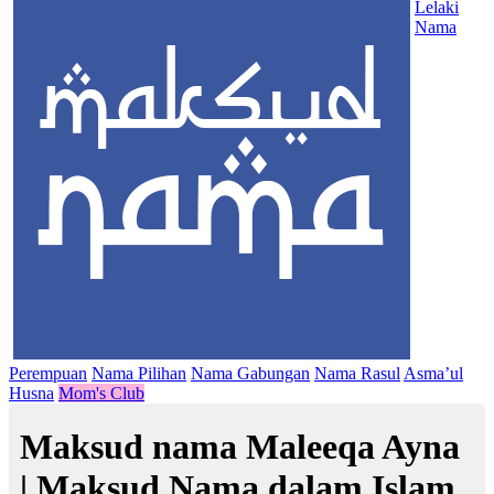
Lelaki
Nama
Perempuan
Nama Pilihan
Nama Gabungan
Nama Rasul
Asma’ul
Husna
Mom's Club
Maksud nama Maleeqa Ayna
| Maksud Nama dalam Islam