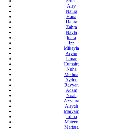
Sofea
Aisy
Naura
Hana
Haura
Zahra
Nayla
Inara
Izz
Mikayla
Aryan
Umar
Humaira
Nuha
Medina
Ayden
Rayyan
Adam
Noah
Azzahra
Aisyah
Maryam
Irdina
Mateen
Marissa