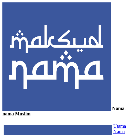
Nama-
nama Muslim
≡
Utama
Nama