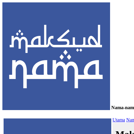
Nama-nam
≡
Utama
Nam