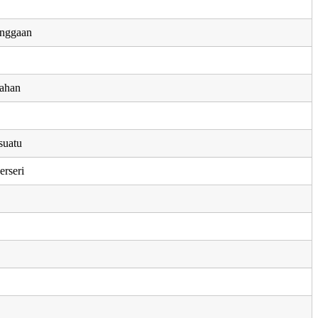
nggaan
ahan
suatu
erseri