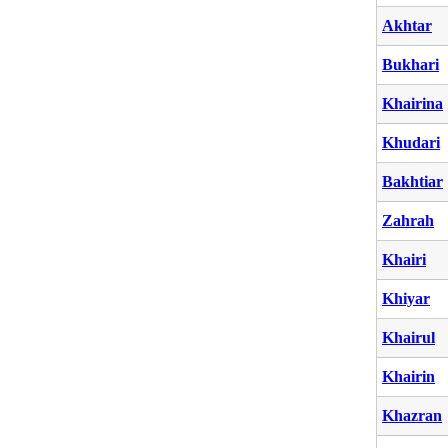
Akhtar
Bukhari
Khairina
Khudari
Bakhtiar
Zahrah
Khairi
Khiyar
Khairul
Khairin
Khazran