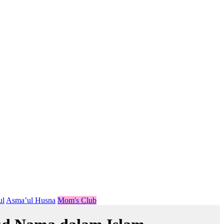
ul
Asma’ul Husna
Mom's Club