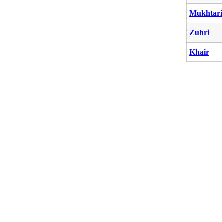
Mukhtari
Zuhri
Khair