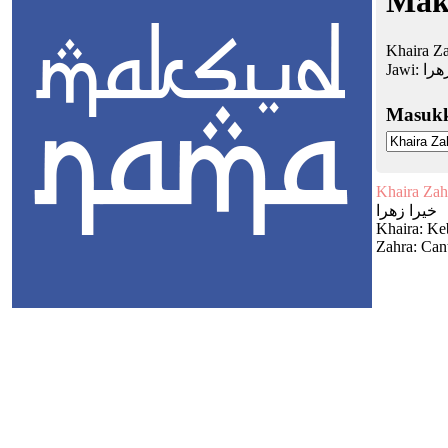
Mak
Khaira Za
Jawi:
هرا
Masuk
Khaira Zah
خيرا زهرا
Khaira: Ke
Zahra: Cant