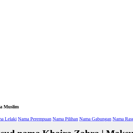
a Muslim
a Lelaki
Nama Perempuan
Nama Pilihan
Nama Gabungan
Nama Ras