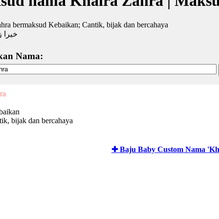
sud nama Khaira Zahra | Maks
hra bermaksud Kebaikan; Cantik, bijak dan bercahaya
خيرا ز
kan Nama:
ra
baikan
ik, bijak dan bercahaya
✚ Baju Baby Custom Nama 'Kh