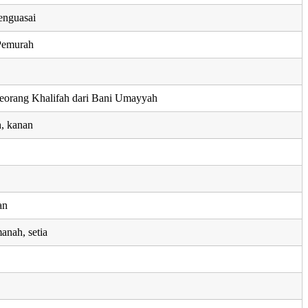
enguasai
Pemurah
seorang Khalifah dari Bani Umayyah
h, kanan
an
anah, setia