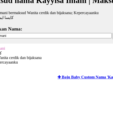
sud nama Kayyisa Imani | Maks
mani bermaksud Wanita cerdik dan bijaksana; Kepercayaanku
كايسا ايم
kan Nama:
ani
كا
anita cerdik dan bijaksana
ercayaanku
✚ Baju Baby Custom Nama 'Kay