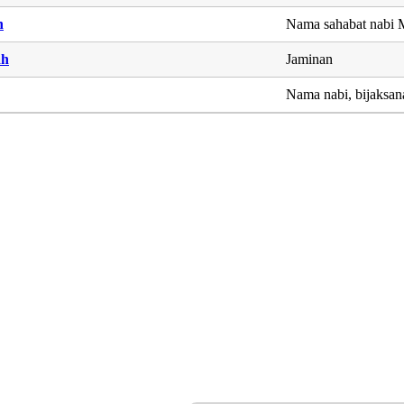
n
Nama sahabat nab
ah
Jaminan
Nama nabi, bijaksana