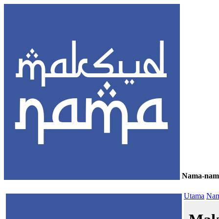
Nama-nam
≡
Utama
Nam