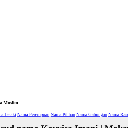
a Muslim
a Lelaki
Nama Perempuan
Nama Pilihan
Nama Gabungan
Nama Ras