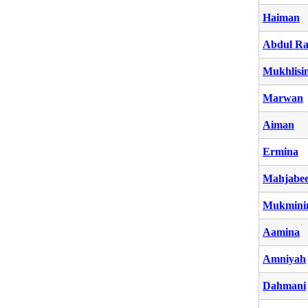
Haiman
Abdul R
Mukhlisi
Marwan
Aiman
Ermina
Mahjabe
Mukmini
Aamina
Amniyah
Dahmani