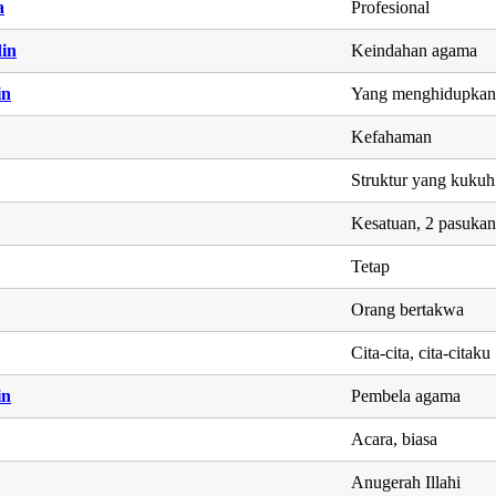
a
Profesional
in
Keindahan agama
in
Yang menghidupkan
Kefahaman
Struktur yang kukuh
Kesatuan, 2 pasuka
Tetap
Orang bertakwa
Cita-cita, cita-citaku
in
Pembela agama
Acara, biasa
Anugerah Illahi