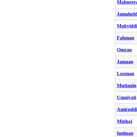
Mahneer
Jamaludd
Muhyidd
Fahman
Omran
Jamaan
Luzman
Muttaqin
Umniyati
Amirudd
Minhaj
Imtinan