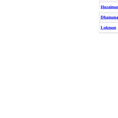
Huzaima
Dhaman
Lukman