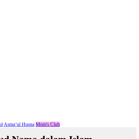
ul
Asma’ul Husna
Mom's Club