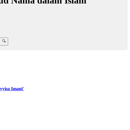
ud Nama dalam Islam
yisa Imani'