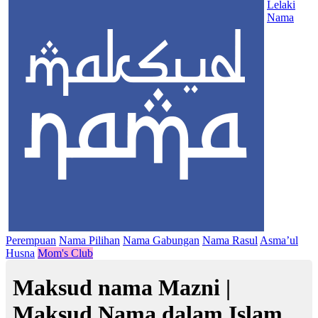
Lelaki
Nama
Perempuan
Nama Pilihan
Nama Gabungan
Nama Rasul
Asma’ul
Husna
Mom's Club
Maksud nama Mazni |
Maksud Nama dalam Islam