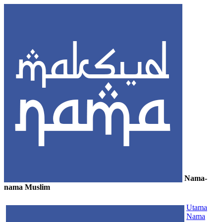
Nama-
nama Muslim
≡
Utama
Nama