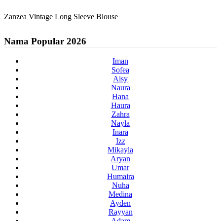
Zanzea Vintage Long Sleeve Blouse
Nama Popular 2026
Iman
Sofea
Aisy
Naura
Hana
Haura
Zahra
Nayla
Inara
Izz
Mikayla
Aryan
Umar
Humaira
Nuha
Medina
Ayden
Rayyan
Adam