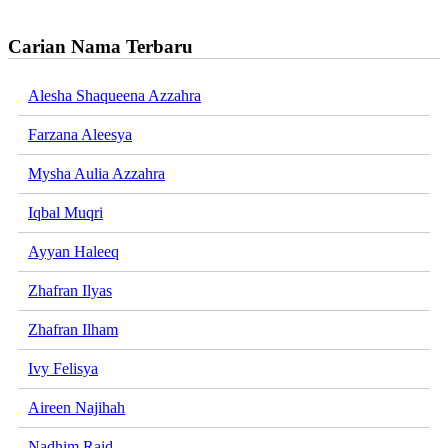
Carian Nama Terbaru
Alesha Shaqueena Azzahra
Farzana Aleesya
Mysha Aulia Azzahra
Iqbal Muqri
Ayyan Haleeq
Zhafran Ilyas
Zhafran Ilham
Ivy Felisya
Aireen Najihah
Nadhim Raid