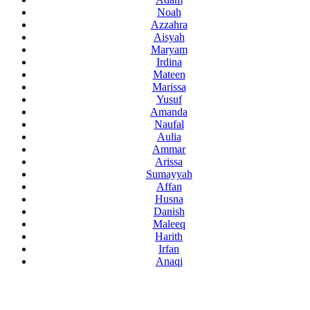
Noah
Azzahra
Aisyah
Maryam
Irdina
Mateen
Marissa
Yusuf
Amanda
Naufal
Aulia
Ammar
Arissa
Sumayyah
Affan
Husna
Danish
Maleeq
Harith
Irfan
Anaqi