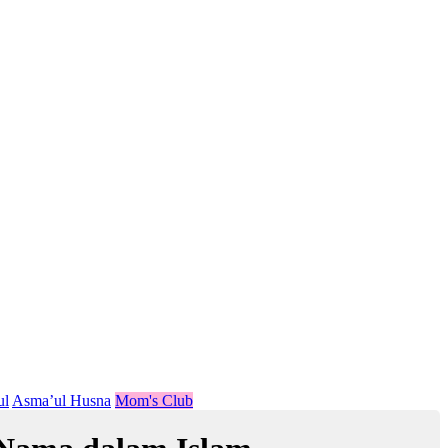
ul
Asma’ul Husna
Mom's Club