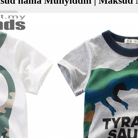
sud nama Muhyiddin | Maksud 
n bermaksud Yang menghidupkan agama
مهي
kan Nama:
: Yang menghidupkan agama
✚ Baju Baby Custom Nama 'Mu