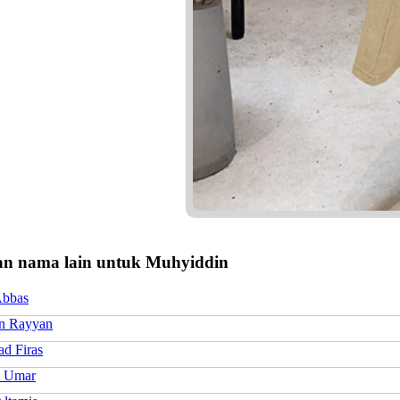
n nama lain untuk Muhyiddin
Abbas
n Rayyan
d Firas
q Umar