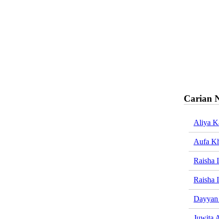
Carian 
Aliya K
Aufa Kh
Raisha 
Raisha 
Dayyan 
Juwita 