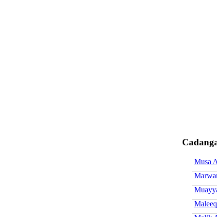
Cadanga
Musa 
Marwa
Muayya
Malee