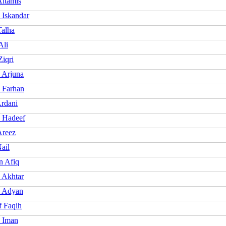
Altamis
 Iskandar
Talha
Ali
Ziqri
 Arjuna
 Farhan
rdani
 Hadeef
Areez
ail
 Afiq
 Akhtar
 Adyan
f Faqih
 Iman