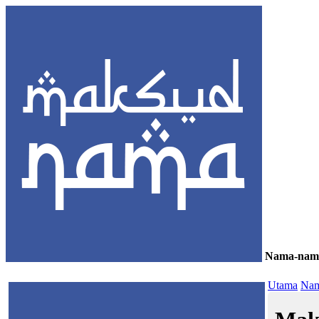
Nama-nam
≡
Utama
Nam