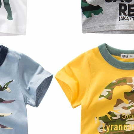
 nama Muhyiddin
Muhyidd
Muhyid