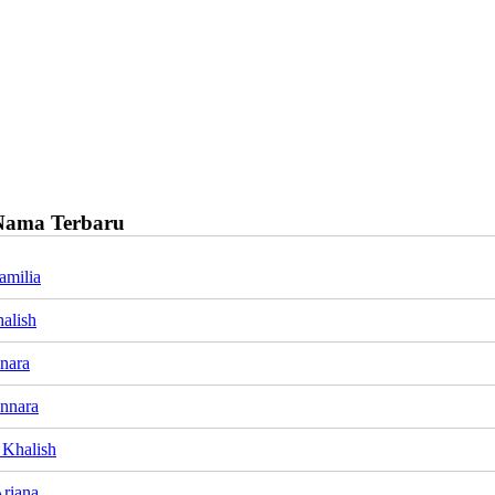
Nama Terbaru
amilia
alish
Inara
Innara
Khalish
Ariana