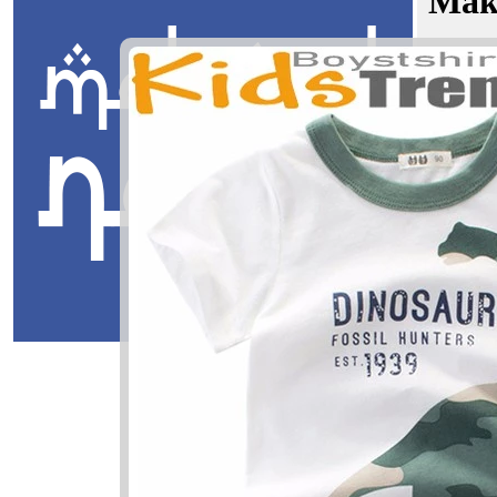
Mak
Muhyiddi
Jawi:
دين
Masuk
Muhyiddin
مهيدين
Muhyiddin