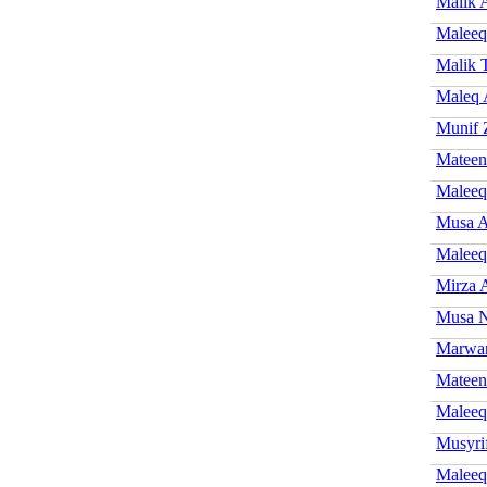
Malik 
Maleeq
Malik 
Maleq 
Munif 
Mateen
Maleeq
Musa A
Maleeq
Mirza 
Musa N
Marwan
Mateen
Maleeq
Musyri
Maleeq