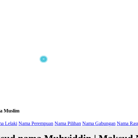
×
a Muslim
a Lelaki
Nama Perempuan
Nama Pilihan
Nama Gabungan
Nama Ras