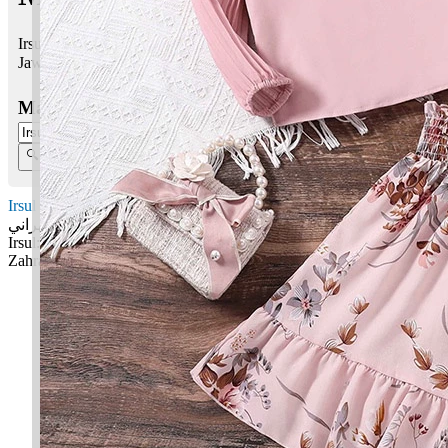
Irsul Zahrani bermaksud Warisan; Bunga yang cantik
Jawi:
إرسلظهراني
Masukkan Nama:
Irsul Zahrani
إرسلظهراني
Irsul: Warisan
Zahrani: Bunga yang cantik
✚ Baju Baby Custom Nama 'Irsul Zahrani'