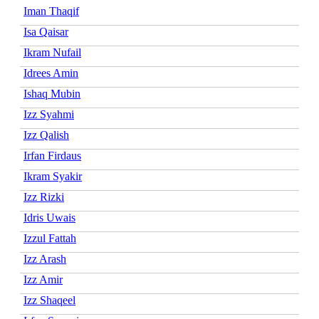
Iman Thaqif
Isa Qaisar
Ikram Nufail
Idrees Amin
Ishaq Mubin
Izz Syahmi
Izz Qalish
Irfan Firdaus
Ikram Syakir
Izz Rizki
Idris Uwais
Izzul Fattah
Izz Arash
Izz Amir
Izz Shaqeel