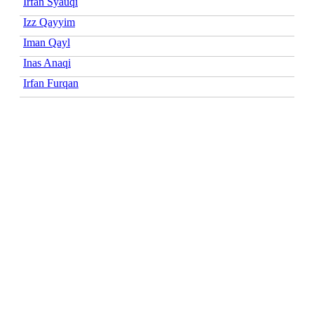
Irfan Syauqi
Izz Qayyim
Iman Qayl
Inas Anaqi
Irfan Furqan