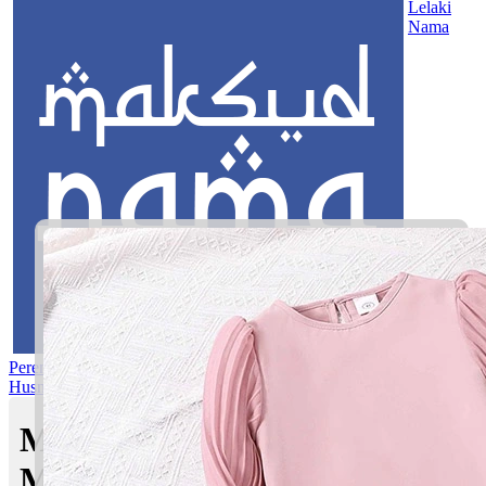
Lelaki
Nama
Perempuan
Nama Pilihan
Nama Gabungan
Nama Rasul
Asma’ul
Husna
Mom's Club
Maksud nama Irsul Zahrani |
Maksud Nama dalam Islam