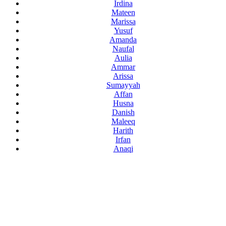
Irdina
Mateen
Marissa
Yusuf
Amanda
Naufal
Aulia
Ammar
Arissa
Sumayyah
Affan
Husna
Danish
Maleeq
Harith
Irfan
Anaqi