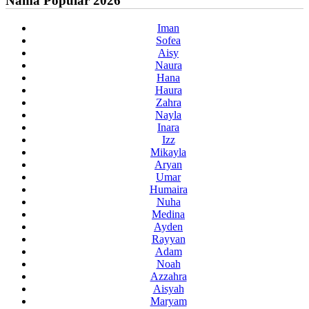
Nama Popular 2026
Iman
Sofea
Aisy
Naura
Hana
Haura
Zahra
Nayla
Inara
Izz
Mikayla
Aryan
Umar
Humaira
Nuha
Medina
Ayden
Rayyan
Adam
Noah
Azzahra
Aisyah
Maryam