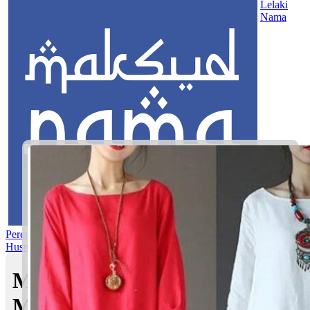
Lelaki
Nama
Perempuan
Nama Pilihan
Nama Gabungan
Nama Rasul
Asma’ul
Husna
Mom's Club
Maksud nama Ilyia Naila |
Maksud Nama dalam Islam