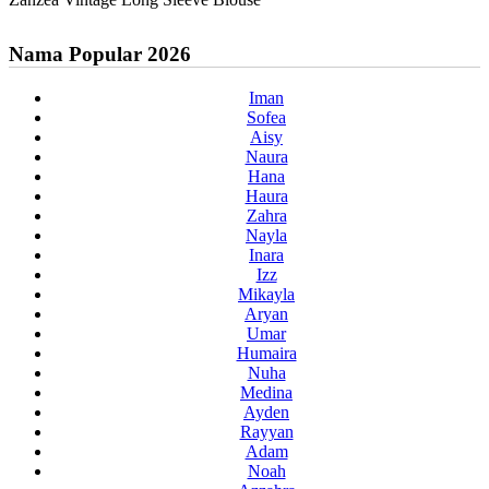
Nama Popular 2026
Iman
Sofea
Aisy
Naura
Hana
Haura
Zahra
Nayla
Inara
Izz
Mikayla
Aryan
Umar
Humaira
Nuha
Medina
Ayden
Rayyan
Adam
Noah