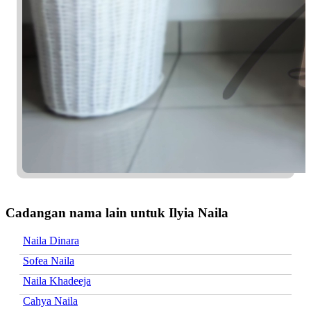
Cadangan nama lain untuk Ilyia Naila
Naila Dinara
Sofea Naila
Naila Khadeeja
Cahya Naila