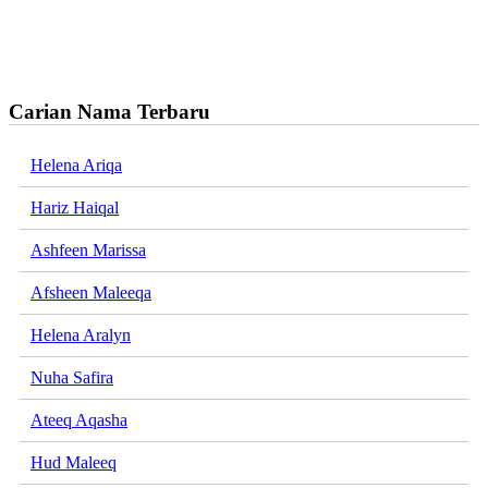
Carian Nama Terbaru
Helena Ariqa
Hariz Haiqal
Ashfeen Marissa
Afsheen Maleeqa
Helena Aralyn
Nuha Safira
Ateeq Aqasha
Hud Maleeq