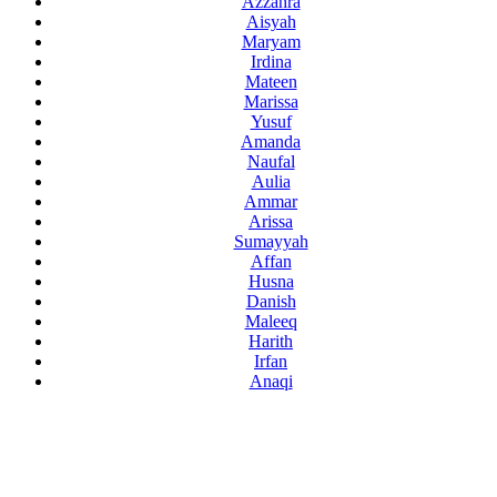
Azzahra
Aisyah
Maryam
Irdina
Mateen
Marissa
Yusuf
Amanda
Naufal
Aulia
Ammar
Arissa
Sumayyah
Affan
Husna
Danish
Maleeq
Harith
Irfan
Anaqi