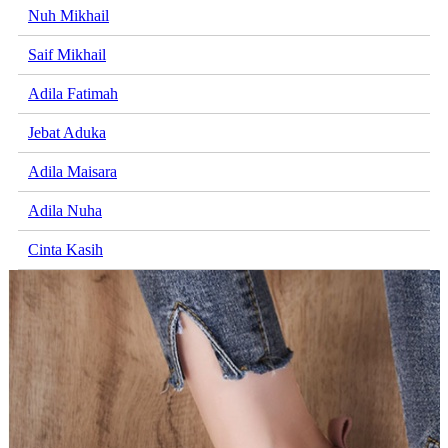
Nuh Mikhail
Saif Mikhail
Adila Fatimah
Jebat Aduka
Adila Maisara
Adila Nuha
Cinta Kasih