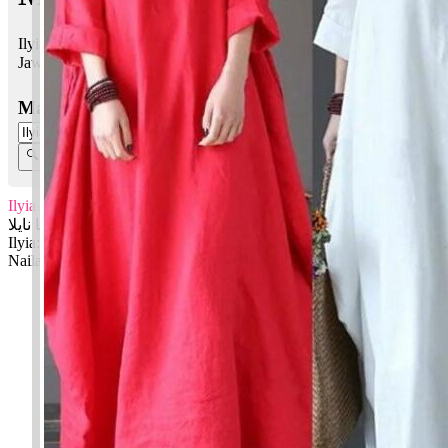
Ilyia Naila bermaksud Mulia, lebih tinggi; Sesuatu yg istimewa
Jawi:
عليا نايلا
Masukkan Nama:
Ilyia Naila
عليا نايلا
Ilyia: Mulia, lebih tinggi
Naila: Sesuatu yg istimewa
✚ Baju Baby Custom Nama 'Ilyia Naila'