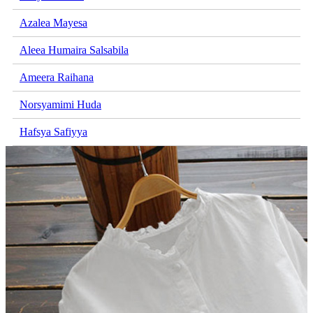
Azalea Mayesa
Aleea Humaira Salsabila
Ameera Raihana
Norsyamimi Huda
Hafsya Safiyya