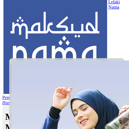
Lelaki
Nama
Perempuan
Nama Pilihan
Nama Gabungan
Nama Rasul
Asma’ul
Husna
Mom's Club
Maksud nama Dhia Nuhaa |
Maksud Nama dalam Islam