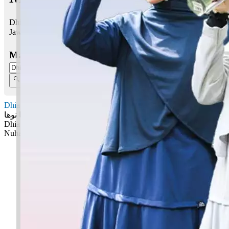
Dhia Nuhaa bermaksud Sinaran; Bijaksana
Jawi:
ضيا نوها
Masukkan Nama:
Dhia Nuhaa
ضيا نوها
Dhia: Sinaran
Nuhaa: Bijaksana
✚ Baju Baby Custom Nama 'Dhia Nuhaa'