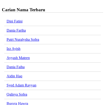
Carian Nama Terbaru
Dini Fatini
Dania Fariha
Putri Nuralysha Sofea
Izz Ayish
Ayyash Mateen
Dania Faiha
Aidin Haq
Syed Adam Rayyan
Qalisya Sofea
Busyra Hawra