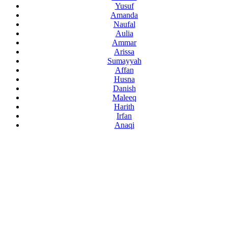
Yusuf
Amanda
Naufal
Aulia
Ammar
Arissa
Sumayyah
Affan
Husna
Danish
Maleeq
Harith
Irfan
Anaqi