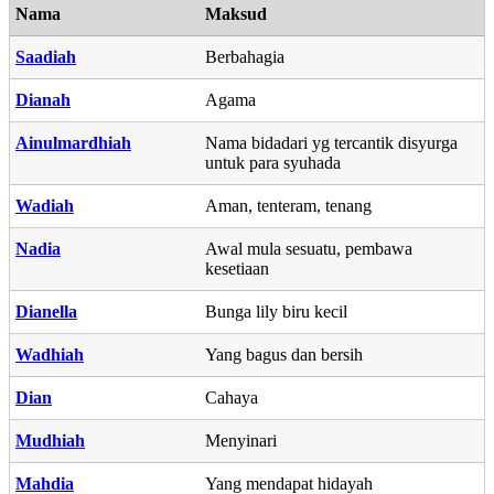
Nama
Maksud
Saadiah
Berbahagia
Dianah
Agama
Ainulmardhiah
Nama bidadari yg tercantik disyurga
untuk para syuhada
Wadiah
Aman, tenteram, tenang
Nadia
Awal mula sesuatu, pembawa
kesetiaan
Dianella
Bunga lily biru kecil
Wadhiah
Yang bagus dan bersih
Dian
Cahaya
Mudhiah
Menyinari
Mahdia
Yang mendapat hidayah