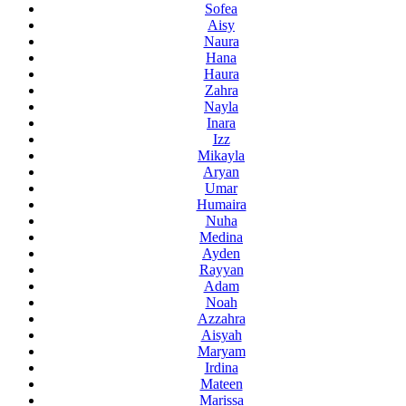
Sofea
Aisy
Naura
Hana
Haura
Zahra
Nayla
Inara
Izz
Mikayla
Aryan
Umar
Humaira
Nuha
Medina
Ayden
Rayyan
Adam
Noah
Azzahra
Aisyah
Maryam
Irdina
Mateen
Marissa