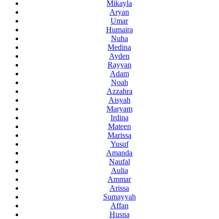
Mikayla
Aryan
Umar
Humaira
Nuha
Medina
Ayden
Rayyan
Adam
Noah
Azzahra
Aisyah
Maryam
Irdina
Mateen
Marissa
Yusuf
Amanda
Naufal
Aulia
Ammar
Arissa
Sumayyah
Affan
Husna