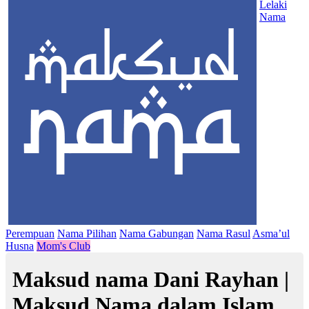
Lelaki
Nama
Perempuan
Nama Pilihan
Nama Gabungan
Nama Rasul
Asma’ul
Husna
Mom's Club
Maksud nama Dani Rayhan |
Maksud Nama dalam Islam