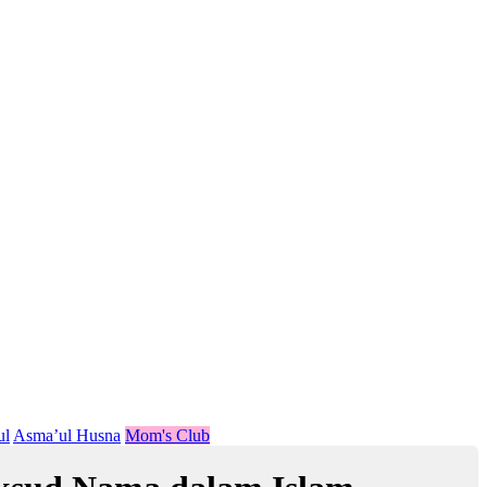
ul
Asma’ul Husna
Mom's Club