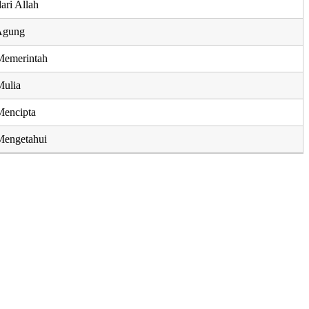
ari Allah
Agung
Memerintah
Mulia
Mencipta
Mengetahui