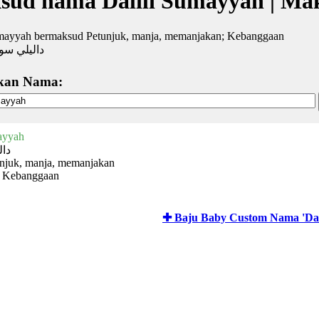
sud nama Dalili Sumayyah | Ma
umayyah bermaksud Petunjuk, manja, memanjakan; Kebanggaan
داليلي سو
kan Nama:
ayyah
دال
tunjuk, manja, memanjakan
 Kebanggaan
✚ Baju Baby Custom Nama 'Dal