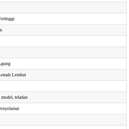
ertinggi
an
Agung
Lemah Lembut
 model, teladan
Penyelamat