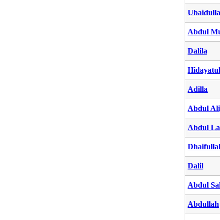
Ubaidull
Abdul Mu
Dalila
Hidayatul
Adilla
Abdul Al
Abdul Lat
Dhaifulla
Dalil
Abdul Sa
Abdullah