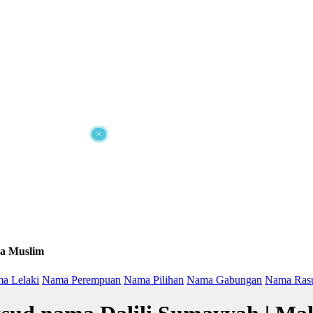
×
a Muslim
a Lelaki
Nama Perempuan
Nama Pilihan
Nama Gabungan
Nama Ras