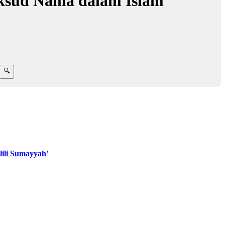
ksud Nama dalam Islam
ili Sumayyah'