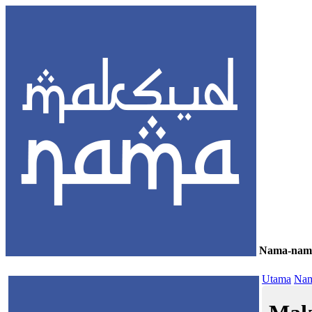
Nama-nam
≡
Utama
Nam