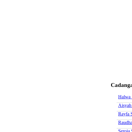
Cadanga
Halwa
Aisyah
Rayfa 
Raudh
Seroja