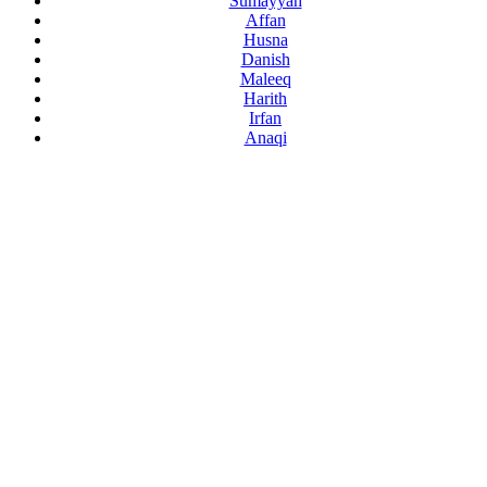
Sumayyah
Affan
Husna
Danish
Maleeq
Harith
Irfan
Anaqi