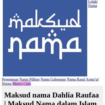
Lelaki
Nama
Perempuan
Nama Pilihan
Nama Gabungan
Nama Rasul
Asma’ul
Husna
Mom's Club
Maksud nama Dahlia Raufaa
| Maksud Nama dalam Islam