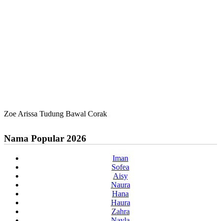
Zoe Arissa Tudung Bawal Corak
Nama Popular 2026
Iman
Sofea
Aisy
Naura
Hana
Haura
Zahra
Nayla