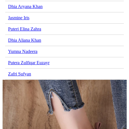
Dhia Aryana Khan
Jasmine Iris
Puteri Elina Zahra
Dhia Aliana Khan
Yumna Nadeera
Putera Zulfiqar Euzayr
Zafri Sufyan