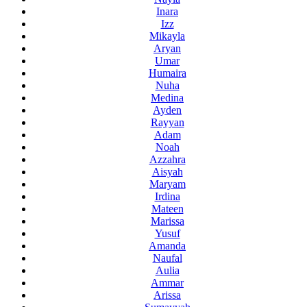
Inara
Izz
Mikayla
Aryan
Umar
Humaira
Nuha
Medina
Ayden
Rayyan
Adam
Noah
Azzahra
Aisyah
Maryam
Irdina
Mateen
Marissa
Yusuf
Amanda
Naufal
Aulia
Ammar
Arissa