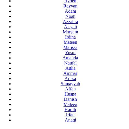
Ayden
Rayyan
Adam
Noah
Azzahra
Aisyah
Maryam
Irdina
Mateen
Marissa
Yusuf
Amanda
Naufal
Aulia
Ammar
Arissa
Sumayyah
Affan
Husna
Danish
Maleeq
Harith
Irfan
Anaqi