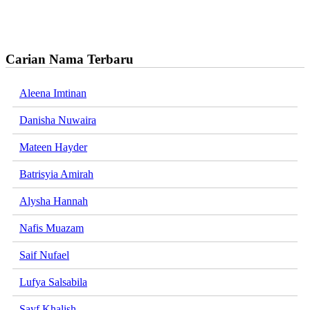
Carian Nama Terbaru
Aleena Imtinan
Danisha Nuwaira
Mateen Hayder
Batrisyia Amirah
Alysha Hannah
Nafis Muazam
Saif Nufael
Lufya Salsabila
Sayf Khalish