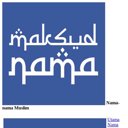
Nama-
nama Muslim
≡
Utama
Nama