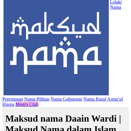
Lelaki
Nama
Perempuan
Nama Pilihan
Nama Gabungan
Nama Rasul
Asma’ul
Husna
Mom's Club
Maksud nama Daain Wardi |
Maksud Nama dalam Islam