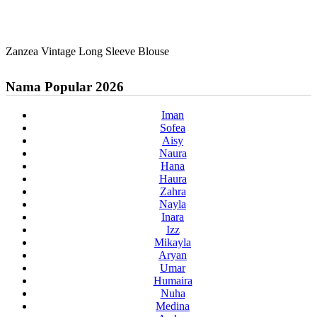
Zanzea Vintage Long Sleeve Blouse
Nama Popular 2026
Iman
Sofea
Aisy
Naura
Hana
Haura
Zahra
Nayla
Inara
Izz
Mikayla
Aryan
Umar
Humaira
Nuha
Medina