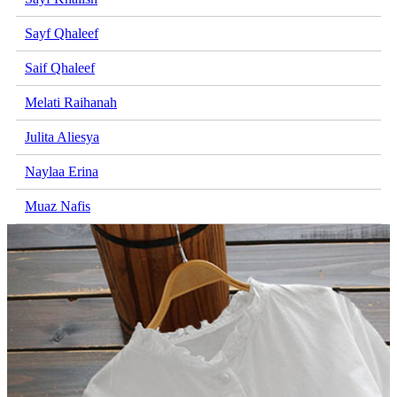
Sayf Qhaleef
Saif Qhaleef
Melati Raihanah
Julita Aliesya
Naylaa Erina
Muaz Nafis