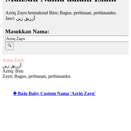
Azriq Zayn bermaksud Biru; Bagus, perhiasan, perhiasanku
Jawi:
أزريق زين
Masukkan Nama:
Azriq Zayn
أزريق زين
Azriq: Biru
Zayn: Bagus, perhiasan, perhiasanku
✚ Baju Baby Custom Nama 'Azriq Zayn'