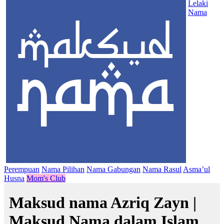
Lelaki
Nama
Perempuan
Nama Pilihan
Nama Gabungan
Nama Rasul
Asma’ul
Husna
Mom's Club
Maksud nama Azriq Zayn |
Maksud Nama dalam Islam