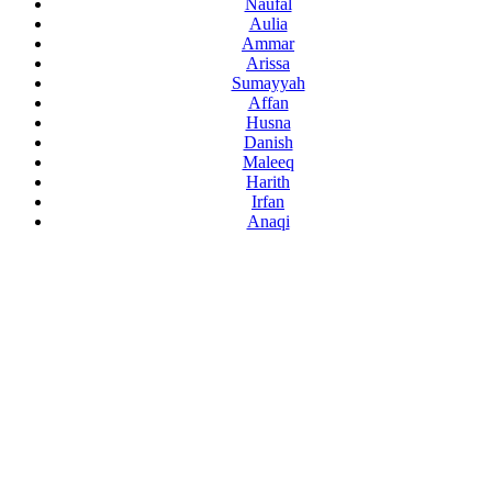
Naufal
Aulia
Ammar
Arissa
Sumayyah
Affan
Husna
Danish
Maleeq
Harith
Irfan
Anaqi