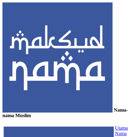
Nama-
nama Muslim
≡
Utama
Nama