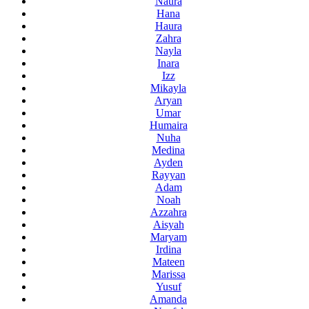
Naura
Hana
Haura
Zahra
Nayla
Inara
Izz
Mikayla
Aryan
Umar
Humaira
Nuha
Medina
Ayden
Rayyan
Adam
Noah
Azzahra
Aisyah
Maryam
Irdina
Mateen
Marissa
Yusuf
Amanda