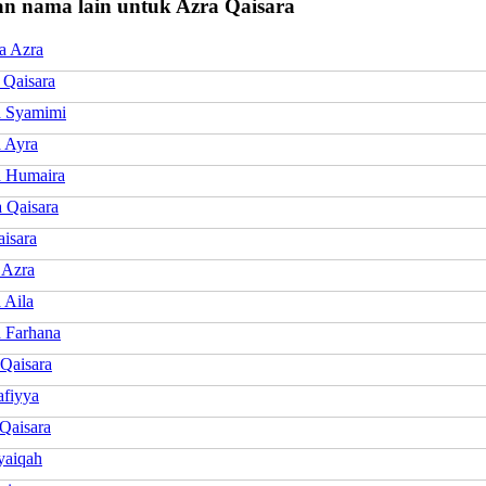
n nama lain untuk Azra Qaisara
a Azra
 Qaisara
a Syamimi
a Ayra
a Humaira
a Qaisara
isara
 Azra
 Aila
a Farhana
 Qaisara
afiyya
Qaisara
yaiqah