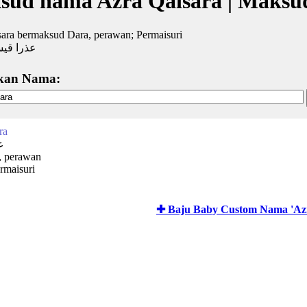
sud nama Azra Qaisara | Maksu
ara bermaksud Dara, perawan; Permaisuri
عذرا قيس
kan Nama:
ra
ع
, perawan
rmaisuri
✚ Baju Baby Custom Nama 'Azr