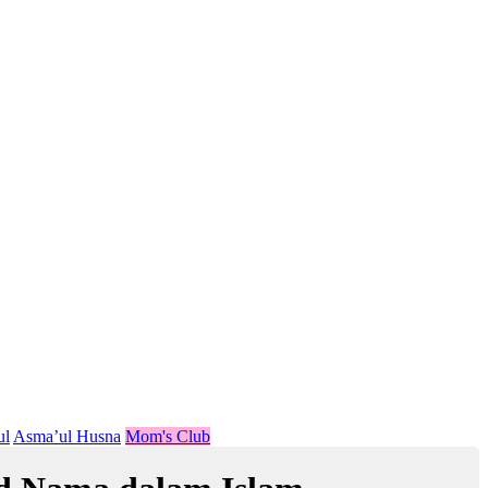
ul
Asma’ul Husna
Mom's Club