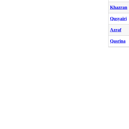
Khazran
Qusyairi
Azraf
Qasrina