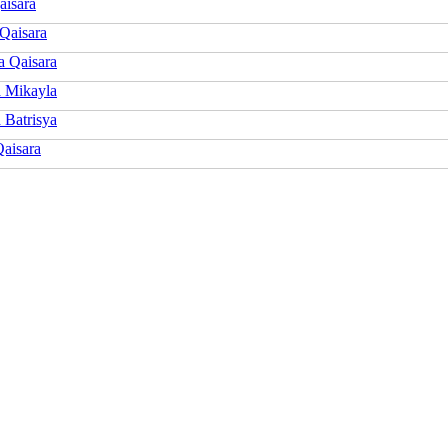
aisara
Qaisara
a Qaisara
a Mikayla
 Batrisya
aisara