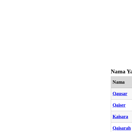
Nama Ya
Nama
Qausar
Qaiser
Kaisara
Qaisarah