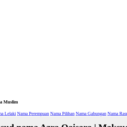
a Muslim
a Lelaki
Nama Perempuan
Nama Pilihan
Nama Gabungan
Nama Ras