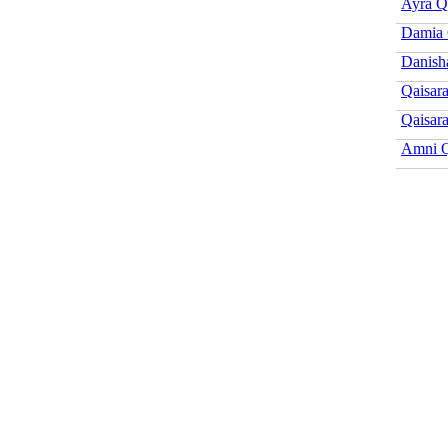
Ayra Q
Damia 
Danish
Qaisar
Qaisara
Amni Q