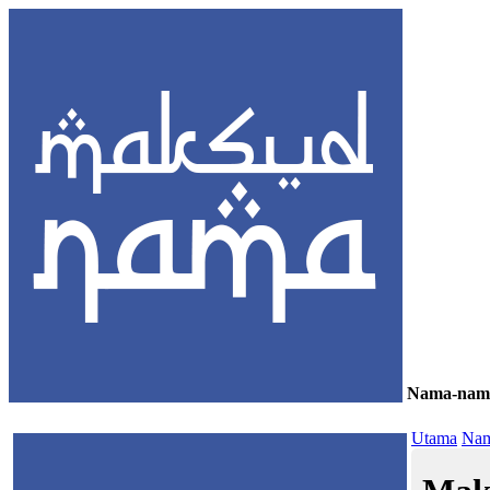
Nama-nam
≡
Utama
Nam