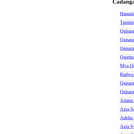
Cadanga
Hanani
Tasnim
Qaisar
Qaisar
Qaisar
Qasrin
Mya Qa
Radwa
Qaisara
Qaisar
Ariana
Azra S
Adelia 
Azra S