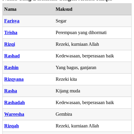
Nama
Maksud
Farisya
Segar
Trisha
Perempuan yang dihormati
Rizqi
Rezeki, kurniaan Allah
Rashad
Kedewasaan, berperasaan baik
Rashin
Yang bagus, ganjaran
Rizqyana
Rezeki kita
Rasha
Kijang muda
Rashadah
Kedewasaan, berperasaan baik
Wareesha
Gembira
Rizqah
Rezeki, kurniaan Allah