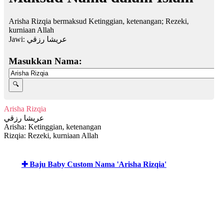
Arisha Rizqia bermaksud Ketinggian, ketenangan; Rezeki,
kurniaan Allah
Jawi:
عريشا رزقي
Masukkan Nama:
Arisha Rizqia
عريشا رزقي
Arisha: Ketinggian, ketenangan
Rizqia: Rezeki, kurniaan Allah
✚ Baju Baby Custom Nama 'Arisha Rizqia'