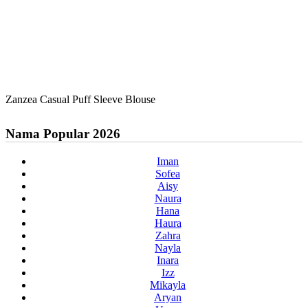
Zanzea Casual Puff Sleeve Blouse
Nama Popular 2026
Iman
Sofea
Aisy
Naura
Hana
Haura
Zahra
Nayla
Inara
Izz
Mikayla
Aryan