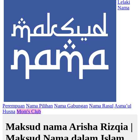
Lelaki
Nama
Perempuan
Nama Pilihan
Nama Gabungan
Nama Rasul
Asma’ul
Husna
Mom's Club
Maksud nama Arisha Rizqia |
Maksud Nama dalam Islam