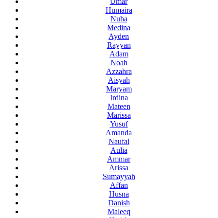
Umar
Humaira
Nuha
Medina
Ayden
Rayyan
Adam
Noah
Azzahra
Aisyah
Maryam
Irdina
Mateen
Marissa
Yusuf
Amanda
Naufal
Aulia
Ammar
Arissa
Sumayyah
Affan
Husna
Danish
Maleeq