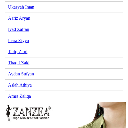
Ukasyah Iman
Aariz Aryan
Iyad Zafran
Inara Ziyya
Tariq Ziqri
Thaqif Zaki
Aydan Sufyan
Aslah Athiya
Amra Zaliqa