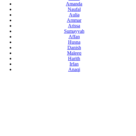
Amanda
Naufal
Aulia
Ammar
Arissa
Sumayyah
Affan
Husna
Danish
Maleeq
Harith
Irfan
Anaqi