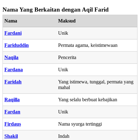
Nama Yang Berkaitan dengan Aqil Farid
Nama
Maksud
Fardani
Unik
Fariduddin
Permata agama, keistimewaan
Naqila
Pencerita
Fardana
Unik
Faridah
Yang istimewa, tunggal, permata yang
mahal
Raqilla
Yang selalu berbuat kebajikan
Fardan
Unik
Firdaus
Nama syurga tertinggi
Shakil
Indah