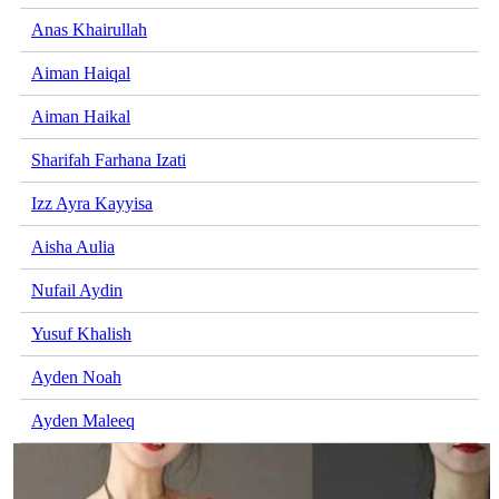
Anas Khairullah
Aiman Haiqal
Aiman Haikal
Sharifah Farhana Izati
Izz Ayra Kayyisa
Aisha Aulia
Nufail Aydin
Yusuf Khalish
Ayden Noah
Ayden Maleeq