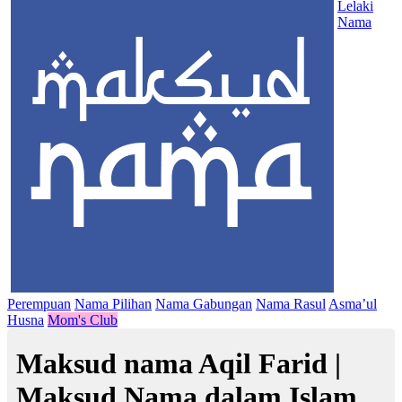
Lelaki
Nama
Perempuan
Nama Pilihan
Nama Gabungan
Nama Rasul
Asma’ul
Husna
Mom's Club
Maksud nama Aqil Farid |
Maksud Nama dalam Islam