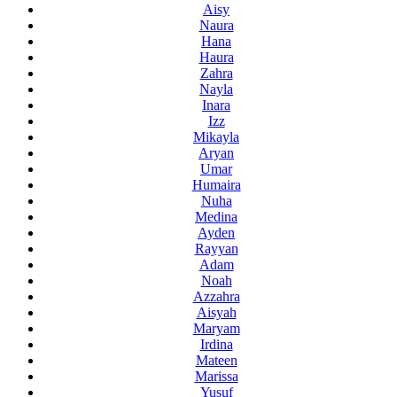
Aisy
Naura
Hana
Haura
Zahra
Nayla
Inara
Izz
Mikayla
Aryan
Umar
Humaira
Nuha
Medina
Ayden
Rayyan
Adam
Noah
Azzahra
Aisyah
Maryam
Irdina
Mateen
Marissa
Yusuf