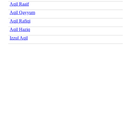
Aqil Raaif
Aqil Qayyum
Aqil Rafiqi
Aqil Haziq
Izzul Aqil