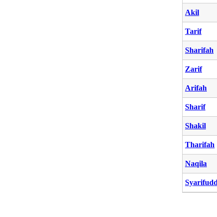
Akil
Tarif
Sharifah
Zarif
Arifah
Sharif
Shakil
Tharifah
Naqila
Syarifud