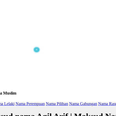
×
a Muslim
a Lelaki
Nama Perempuan
Nama Pilihan
Nama Gabungan
Nama Ras