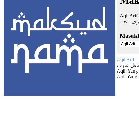
Maks
Aqil Arif
Jawi:
رف
Masuk
Aqil Arif
اقل عارف
Aqil: Yang 
Arif: Yang 