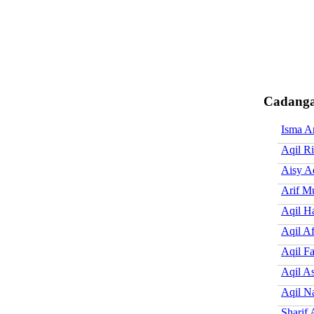
Cadangan
Isma Ar
Aqil Ri
Aisy A
Arif M
Aqil Ha
Aqil Af
Aqil F
Aqil A
Aqil N
Sharif 