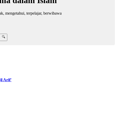
ama dalam Islam
jak, mengetahui, terpelajar, berwibawa
 Arif'