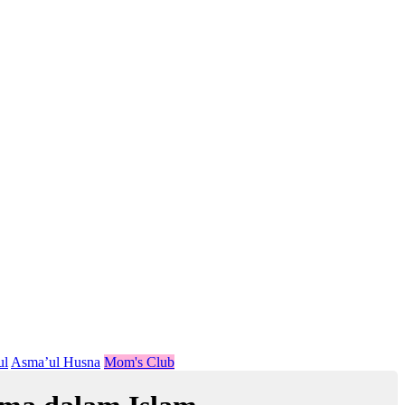
ul
Asma’ul Husna
Mom's Club