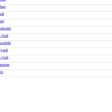
lhan
qil
qri
afarani
 Aqil
uzaifah
yyash
 Aqil
uqman
iz