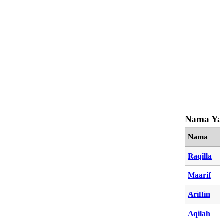
Nama Ya
Nama
Raqilla
Maarif
Ariffin
Aqilah