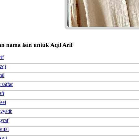
 nama lain untuk Aqil Arif
if
zqi
qil
uzaffar
fi
eef
ayyadh
syraf
aufal
Aqil