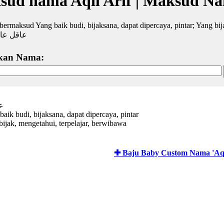
ud nama Aqil Arif | Maksud N
 bermaksud Yang baik budi, bijaksana, dapat dipercaya, pintar; Yang bi
عاقل عا
kan Nama:
ع
baik budi, bijaksana, dapat dipercaya, pintar
bijak, mengetahui, terpelajar, berwibawa
✚ Baju Baby Custom Nama 'Aqil