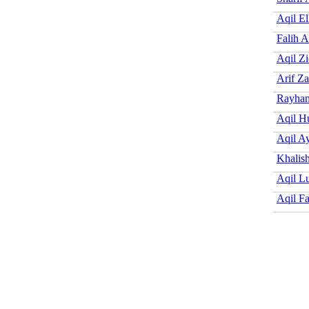
Aqil E
Falih A
Aqil Zi
Arif Za
Rayhan
Aqil H
Aqil A
Khalish
Aqil L
Aqil Fa