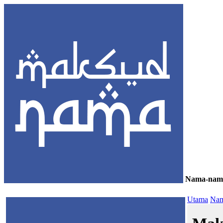
Nama-nam
≡
Utama
Nam