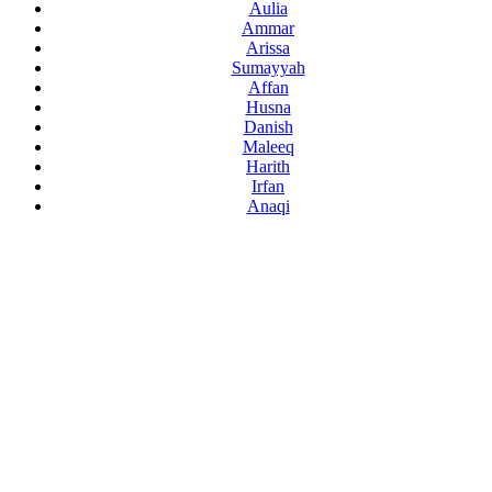
Aulia
Ammar
Arissa
Sumayyah
Affan
Husna
Danish
Maleeq
Harith
Irfan
Anaqi