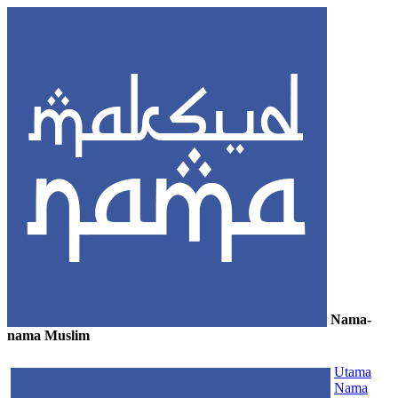
Nama-
nama Muslim
≡
Utama
Nama