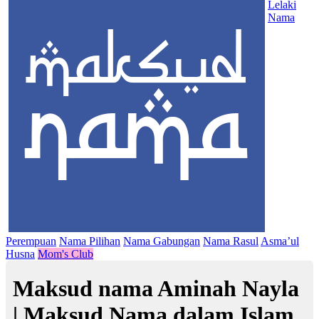
Lelaki
Nama
Perempuan
Nama Pilihan
Nama Gabungan
Nama Rasul
Asma’ul
Husna
Mom's Club
Maksud nama Aminah Nayla
| Maksud Nama dalam Islam