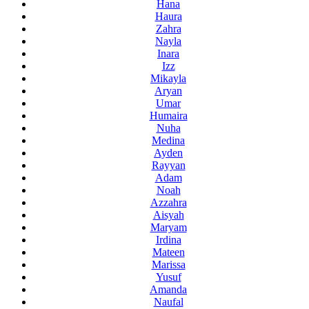
Hana
Haura
Zahra
Nayla
Inara
Izz
Mikayla
Aryan
Umar
Humaira
Nuha
Medina
Ayden
Rayyan
Adam
Noah
Azzahra
Aisyah
Maryam
Irdina
Mateen
Marissa
Yusuf
Amanda
Naufal