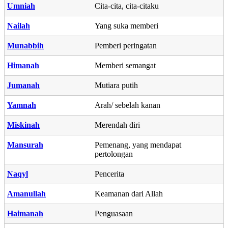
Umniah
Cita-cita, cita-citaku
Nailah
Yang suka memberi
Munabbih
Pemberi peringatan
Himanah
Memberi semangat
Jumanah
Mutiara putih
Yamnah
Arah/ sebelah kanan
Miskinah
Merendah diri
Mansurah
Pemenang, yang mendapat
pertolongan
Naqyl
Pencerita
Amanullah
Keamanan dari Allah
Haimanah
Penguasaan