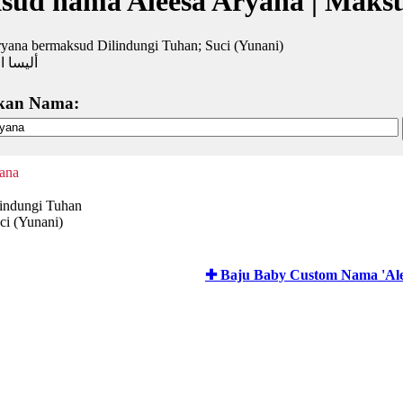
sud nama Aleesa Aryana | Maks
yana bermaksud Dilindungi Tuhan; Suci (Yunani)
أليسا ار
kan Nama:
ana
lindungi Tuhan
ci (Yunani)
✚ Baju Baby Custom Nama 'Ale