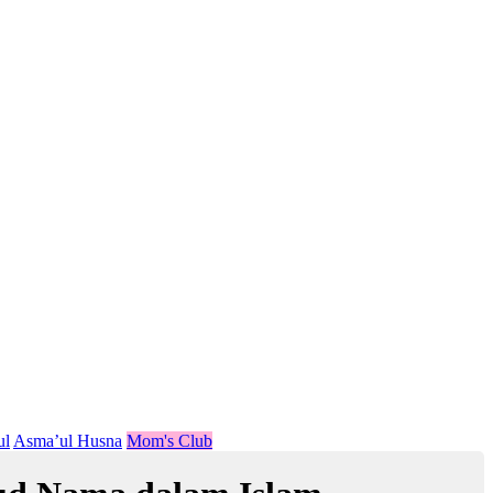
ul
Asma’ul Husna
Mom's Club