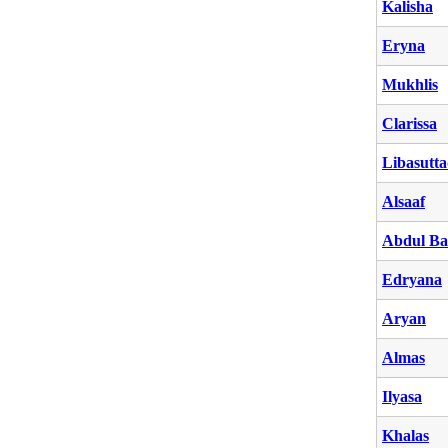
Kalisha
Eryna
Mukhlis
Clarissa
Libasutt
Alsaaf
Abdul Ba
Edryana
Aryan
Almas
Ilyasa
Khalas