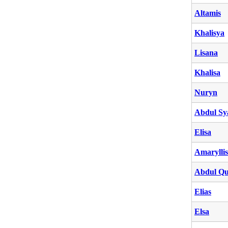
Altamis
Khalisya
Lisana
Khalisa
Nuryn
Abdul Sy
Elisa
Amaryllis
Abdul Q
Elias
Elsa