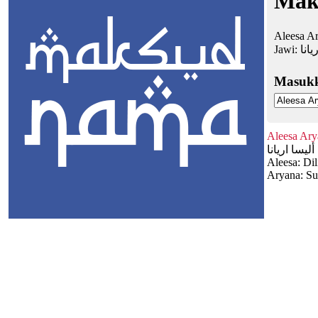
Mak
Aleesa Ar
Jawi:
يانا
Masuk
Aleesa Ary
أليسا اريانا
Aleesa: Di
Aryana: Su