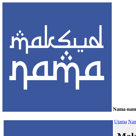
Nama-nam
≡
Utama
Nam