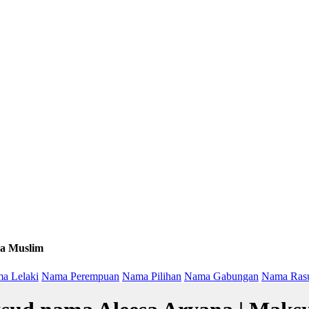
a Muslim
a Lelaki
Nama Perempuan
Nama Pilihan
Nama Gabungan
Nama Ras