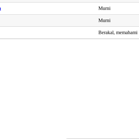
h
Murni
Murni
Berakal, memahami