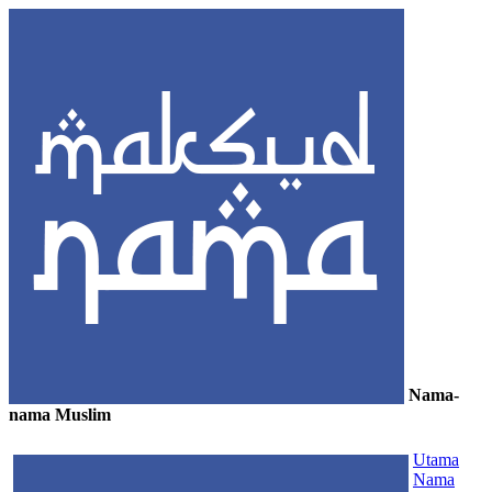
Nama-
nama Muslim
≡
Utama
Nama