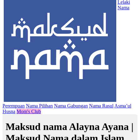
Lelaki
Nama
Perempuan
Nama Pilihan
Nama Gabungan
Nama Rasul
Asma’ul
Husna
Mom's Club
Maksud nama Alayna Ayana |
Maksud Nama dalam Islam