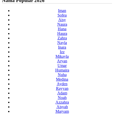
Nama Popular 2026
Iman
Sofea
Aisy
Naura
Hana
Haura
Zahra
Nayla
Inara
Izz
Mikayla
Aryan
Umar
Humaira
Nuha
Medina
Ayden
Rayyan
Adam
Noah
Azzahra
Aisyah
Maryam