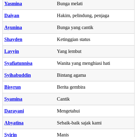
Yasmina
Bunga melati
Daiyan
Hakim, pelindung, penjaga
Ayunina
Bunga yang cantik
Shayden
Ketinggian status
Layyin
Yang lembut
Syafiatunnisa
Wanita yang menghiasi hati
Syihabuddin
Bintang agama
Bisyrun
Berita gembira
Syamina
Cantik
Darayani
Mengetahui
Abyatina
Sebaik-baik sajak kami
Syirin
Manis