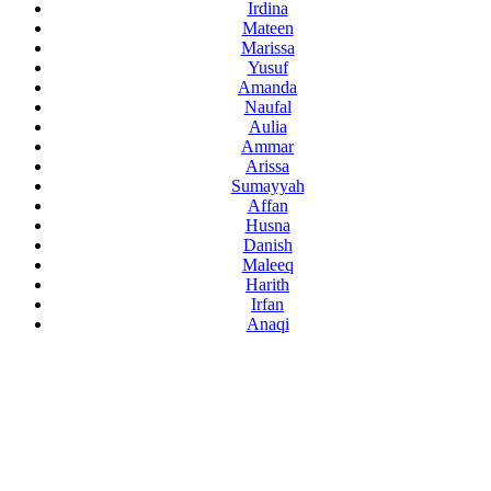
Irdina
Mateen
Marissa
Yusuf
Amanda
Naufal
Aulia
Ammar
Arissa
Sumayyah
Affan
Husna
Danish
Maleeq
Harith
Irfan
Anaqi