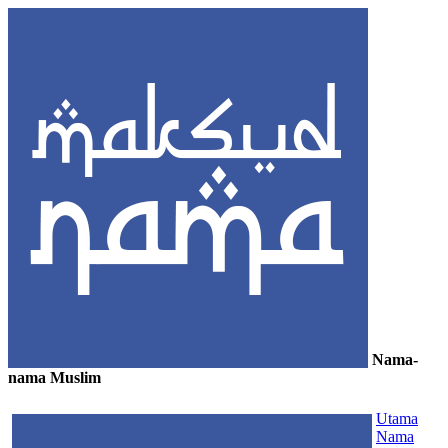
Nama-
nama Muslim
≡
Utama
Nama