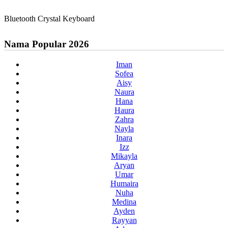
Bluetooth Crystal Keyboard
Nama Popular 2026
Iman
Sofea
Aisy
Naura
Hana
Haura
Zahra
Nayla
Inara
Izz
Mikayla
Aryan
Umar
Humaira
Nuha
Medina
Ayden
Rayyan