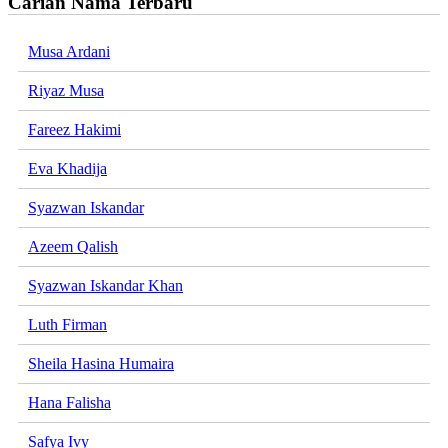
Carian Nama Terbaru
Musa Ardani
Riyaz Musa
Fareez Hakimi
Eva Khadija
Syazwan Iskandar
Azeem Qalish
Syazwan Iskandar Khan
Luth Firman
Sheila Hasina Humaira
Hana Falisha
Safya Ivy