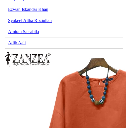
Ezwan Iskandar Khan
Syakeel Attha Rizqullah
Amirah Salsabila
Adib Aali