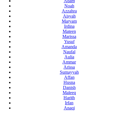
Adam
Noah
Azzahra
Aisyah
Maryam
Irdina
Mateen
Marissa
Yusuf
Amanda
Naufal
Aulia
Ammar
Arissa
Sumayyah
Affan
Husna
Danish
Maleeq
Harith
Irfan
Anaqi