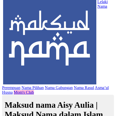
Lelaki
Nama
Perempuan
Nama Pilihan
Nama Gabungan
Nama Rasul
Asma’ul
Husna
Mom's Club
Maksud nama Aisy Aulia |
Maksud Nama dalam Islam