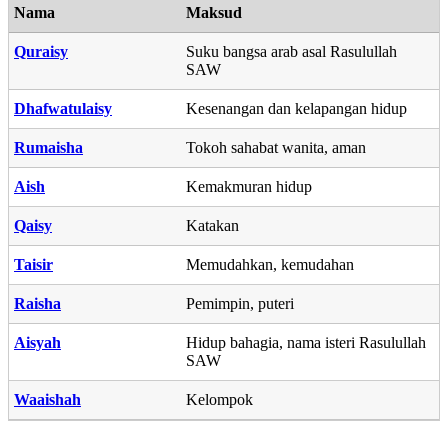
Nama
Maksud
Quraisy
Suku bangsa arab asal Rasulullah
SAW
Dhafwatulaisy
Kesenangan dan kelapangan hidup
Rumaisha
Tokoh sahabat wanita, aman
Aish
Kemakmuran hidup
Qaisy
Katakan
Taisir
Memudahkan, kemudahan
Raisha
Pemimpin, puteri
Aisyah
Hidup bahagia, nama isteri Rasulullah
SAW
Waaishah
Kelompok